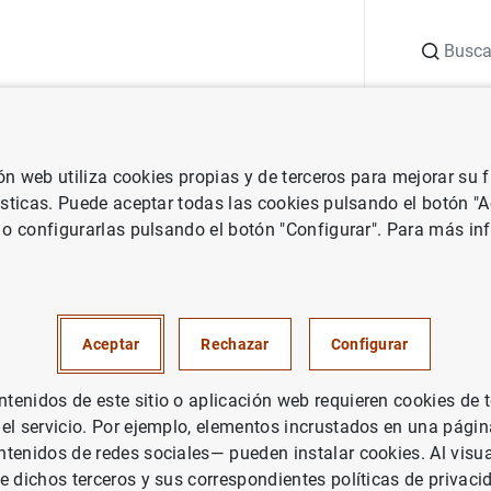
Buscar
uación
Punto de Información
Publicaciones
ión web utiliza cookies propias y de terceros para mejorar su
 Banco de España
Notas de prensa del Banco de España
En abril
ísticas. Puede aceptar todas las cookies pulsando el botón "
 o configurarlas pulsando el botón "Configurar". Para más in
de 2021 la capacidad de financ
ía española fue de 1 mm de e
Aceptar
Rechazar
Configurar
la necesidad de financiación d
enidos de este sitio o aplicación web requieren cookies de 
a un año antes
 el servicio. Por ejemplo, elementos incrustados en una pág
tenidos de redes sociales— pueden instalar cookies. Al visua
UACIÓN ECONÓMICA
e dichos terceros y sus correspondientes políticas de privaci