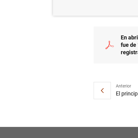
ES
En abr
fue de
regist
Anterior
El princip