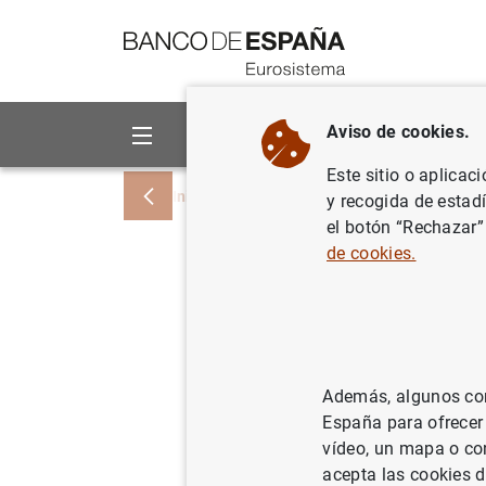
Ir a contenido
Aviso de cookies.
Sobre el Banco
Áreas de act
Este sitio o aplicac
Inicio
Noticias y eventos
Noticias del
y recogida de estad
el botón “Rechazar”
de cookies.
En abril 
la econom
frente a 
Además, algunos cont
registrad
España para ofrecer
vídeo, un mapa o con
30/06/2021
SIT
acepta las cookies d