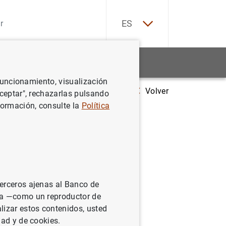
EN
ES
Estadísticas
Noticias y eventos
 funcionamiento, visualización
Volver
 de 2021 la capacidad de financiación de la economía española fue de 1 m
Aceptar", rechazarlas pulsando
formación, consulte la
Política
iación de
uros,
e 0,9 mm
terceros ajenas al Banco de
ina —como un reproductor de
lizar estos contenidos, usted
dad y de cookies.