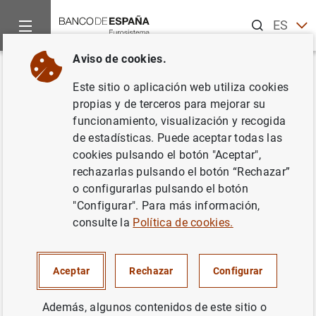
Buscar
ES
EN
Aviso de cookies.
Inicio
Noticias y eventos
Noticias del Banco de España
No
Volver
Este sitio o aplicación web utiliza cookies
Las ventas de las empresas no
propias y de terceros para mejorar su
funcionamiento, visualización y recogida
financieras de la muestra de la
de estadísticas. Puede aceptar todas las
Central de Balances crecieron
cookies pulsando el botón "Aceptar",
rechazarlas pulsando el botón “Rechazar”
en el primer trimestre, pese al
o configurarlas pulsando el botón
descenso de la rentabilidad
"Configurar". Para más información,
consulte la
Política de cookies.
Indicadores económico-financieros de las
empresas
Aceptar
Rechazar
Configurar
24/06/2025
Además, algunos contenidos de este sitio o