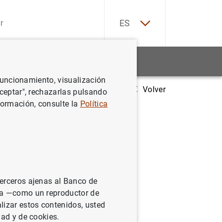
EN
ES
Estadísticas
Noticias y eventos
 funcionamiento, visualización
Volver
me de Estabilidad Financiera confirma el dinamismo de las actividad de la
Aceptar", rechazarlas pulsando
formación, consulte la
Política
nfirma el
dades de
terceros ajenas al Banco de
ina —como un reproductor de
lizar estos contenidos, usted
dad y de cookies.