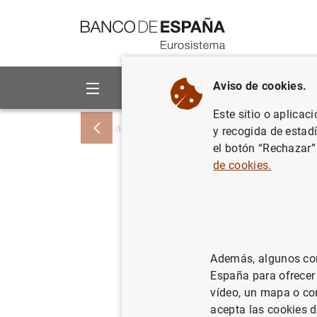
Ir a contenido
Aviso de cookies.
Sobre el Banco
Áreas de act
Este sitio o aplicac
Inicio
Noticias y eventos
Noticias del
y recogida de estad
el botón “Rechazar”
de cookies.
El Inform
dinamismo
crédito
Además, algunos cont
España para ofrecer
23/05/2006
BAN
vídeo, un mapa o con
acepta las cookies d