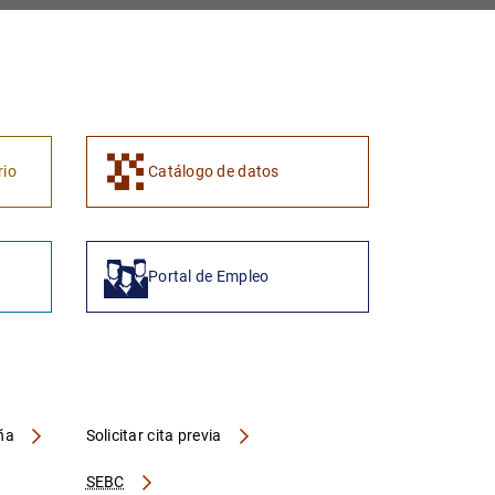
1
2
rio
Catálogo de datos
Portal de Empleo
aña
Solicitar cita previa
SEBC