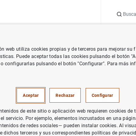
Buscar
uación
Punto de Información
Publicaciones
ión web utiliza cookies propias y de terceros para mejorar su
 Banco de España
Notas de prensa del Banco de España
El Infor
ísticas. Puede aceptar todas las cookies pulsando el botón "
 o configurarlas pulsando el botón "Configurar". Para más in
e de Estabilidad Financiera co
 de las actividad de las enti
Aceptar
Rechazar
Configurar
enidos de este sitio o aplicación web requieren cookies de 
 el servicio. Por ejemplo, elementos incrustados en una pág
CO DE ESPAÑA
tenidos de redes sociales— pueden instalar cookies. Al visua
e dichos terceros y sus correspondientes políticas de privaci