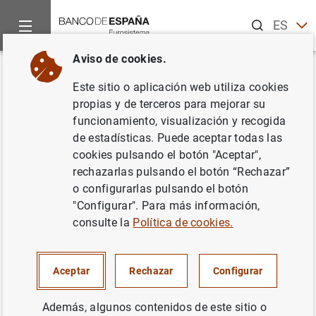
Buscar
ES
EN
Aviso de cookies.
Inicio
Noticias y eventos
Noticias del Banco de España
No
Volver
Este sitio o aplicación web utiliza cookies
La deuda de las
propias y de terceros para mejorar su
funcionamiento, visualización y recogida
Administraciones Públicas
de estadísticas. Puede aceptar todas las
alcanzó 1.445 mm de euros en
cookies pulsando el botón "Aceptar",
rechazarlas pulsando el botón “Rechazar”
abril de 2022
o configurarlas pulsando el botón
"Configurar". Para más información,
17/06/2022
consulte la
Política de cookies.
SITUACIÓN ECONÓMICA
Aceptar
Rechazar
Configurar
ESPAÑA
Además, algunos contenidos de este sitio o