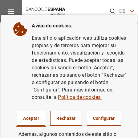
Buscar
ES
EN
Aviso de cookies.
Inicio
Noticias y eventos
Noticias del Banco de España
No
Volver
Este sitio o aplicación web utiliza cookies
El Banco de España publica
propias y de terceros para mejorar su
funcionamiento, visualización y recogida
estadísticas supervisoras de las
de estadísticas. Puede aceptar todas las
entidades de crédito
cookies pulsando el botón "Aceptar",
rechazarlas pulsando el botón “Rechazar”
o configurarlas pulsando el botón
17/06/2019
"Configurar". Para más información,
SITUACIÓN ECONÓMICA
consulte la
Política de cookies.
ESPAÑA
SISTEMA MONETARIO Y FINANCIERO
Aceptar
Rechazar
Configurar
SUPERVISIÓN PRUDENCIAL, MUS
Además, algunos contenidos de este sitio o