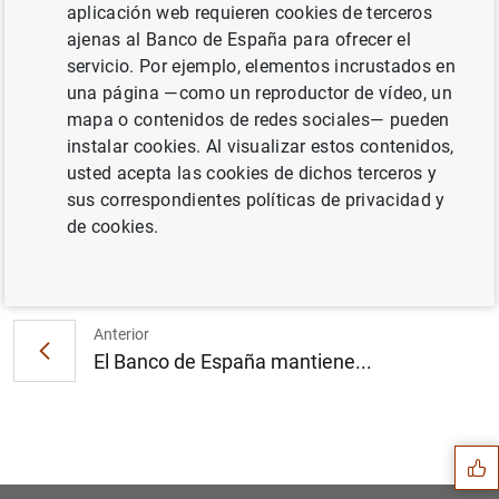
aplicación web requieren cookies de terceros
ajenas al Banco de España para ofrecer el
servicio. Por ejemplo, elementos incrustados en
El Banco de España publica estadísticas
una página —como un reproductor de vídeo, un
supervisoras de las entidades de crédito
mapa o contenidos de redes sociales— pueden
(194
KB
)
instalar cookies. Al visualizar estos contenidos,
usted acepta las cookies de dichos terceros y
sus correspondientes políticas de privacidad y
de cookies.
Siguiente
La deuda de las Administrac...
Anterior
El Banco de España mantiene...
Sugerencia