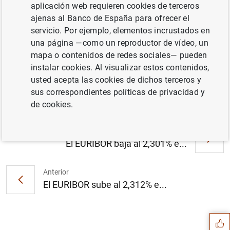
aplicación web requieren cookies de terceros
Cuadros (13
KB
)
ajenas al Banco de España para ofrecer el
servicio. Por ejemplo, elementos incrustados en
una página —como un reproductor de vídeo, un
mapa o contenidos de redes sociales— pueden
Balanza de Pagos en noviembre de 2004.
instalar cookies. Al visualizar estos contenidos,
Datos (140
KB
)
usted acepta las cookies de dichos terceros y
sus correspondientes políticas de privacidad y
de cookies.
Siguiente
El EURIBOR baja al 2,301% e...
Anterior
Sugerencia
El EURIBOR sube al 2,312% e...