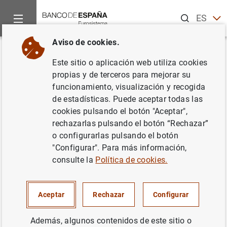
Buscar
ES
EN
Aviso de cookies.
Inicio
Noticias y eventos
Noticias del Banco de España
No
Volver
Este sitio o aplicación web utiliza cookies
Balanza de Pagos en noviembre
propias y de terceros para mejorar su
funcionamiento, visualización y recogida
de 2004
de estadísticas. Puede aceptar todas las
cookies pulsando el botón "Aceptar",
15/02/2005
rechazarlas pulsando el botón “Rechazar”
o configurarlas pulsando el botón
SITUACIÓN ECONÓMICA
"Configurar". Para más información,
consulte la
Política de cookies.
ESPAÑA
Aceptar
Rechazar
Configurar
Además, algunos contenidos de este sitio o
Balanza de Pagos en noviembre de 2004.