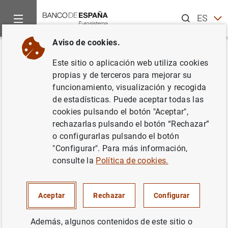
Buscar
ES
EN
Aviso de cookies.
Inicio
Noticias y eventos
Noticias del Banco de España
No
Volver
Este sitio o aplicación web utiliza cookies
Avance de la balanza de pagos
propias y de terceros para mejorar su
funcionamiento, visualización y recogida
en junio de 2016
de estadísticas. Puede aceptar todas las
cookies pulsando el botón "Aceptar",
31/08/2016
rechazarlas pulsando el botón “Rechazar”
o configurarlas pulsando el botón
ESPAÑA
"Configurar". Para más información,
consulte la
Política de cookies.
SITUACIÓN ECONÓMICA
Aceptar
Rechazar
Configurar
Además, algunos contenidos de este sitio o
Avance de la balanza de pagos en junio de