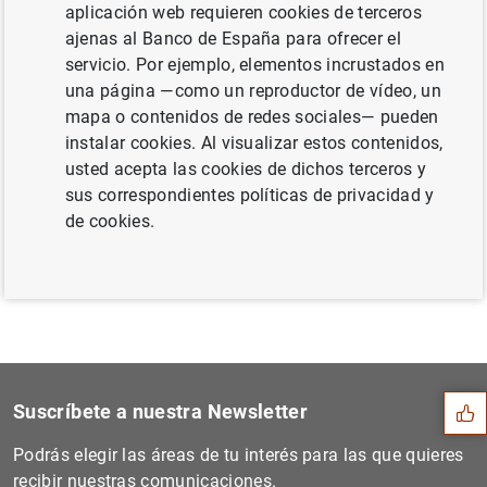
aplicación web requieren cookies de terceros
2016 (203
KB
)
ajenas al Banco de España para ofrecer el
servicio. Por ejemplo, elementos incrustados en
una página —como un reproductor de vídeo, un
mapa o contenidos de redes sociales— pueden
Siguiente
instalar cookies. Al visualizar estos contenidos,
El principal índice de refe...
usted acepta las cookies de dichos terceros y
sus correspondientes políticas de privacidad y
Anterior
de cookies.
El principal índice de refe...
Sugerencia
Suscríbete a nuestra Newsletter
Podrás elegir las áreas de tu interés para las que quieres
recibir nuestras comunicaciones.