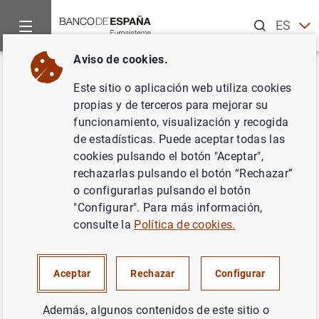
Buscar
ES
EN
Aviso de cookies.
Inicio
Noticias y eventos
Noticias del Banco de España
La
Volver
Este sitio o aplicación web utiliza cookies
La deuda de las
propias y de terceros para mejorar su
funcionamiento, visualización y recogida
Administraciones Públicas se
de estadísticas. Puede aceptar todas las
situó en abril de 2025 en el
cookies pulsando el botón "Aceptar",
rechazarlas pulsando el botón “Rechazar”
102,7% del PIB, 2,5 pp menos
o configurarlas pulsando el botón
respecto al mismo período del
"Configurar". Para más información,
consulte la
Política de cookies.
año anterior
20/06/2025
Aceptar
Rechazar
Configurar
DEUDA PÚBLICA
Además, algunos contenidos de este sitio o