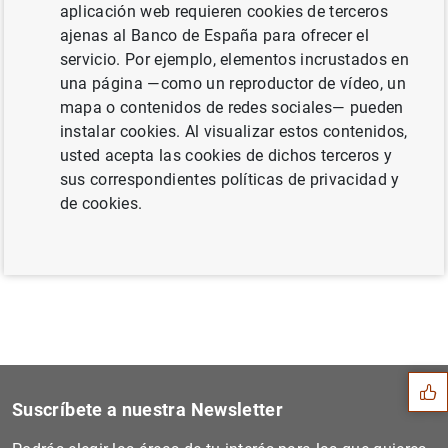
aplicación web requieren cookies de terceros
confianza en un orden global cambiante
ajenas al Banco de España para ofrecer el
(139
KB
)
servicio. Por ejemplo, elementos incrustados en
una página —como un reproductor de vídeo, un
mapa o contenidos de redes sociales— pueden
instalar cookies. Al visualizar estos contenidos,
Siguiente
usted acepta las cookies de dichos terceros y
DG de Supervisión. Presenta...
sus correspondientes políticas de privacidad y
de cookies.
Anterior
D.G. Estabilidad Financiera...
Sugerencia
Suscríbete a nuestra Newsletter