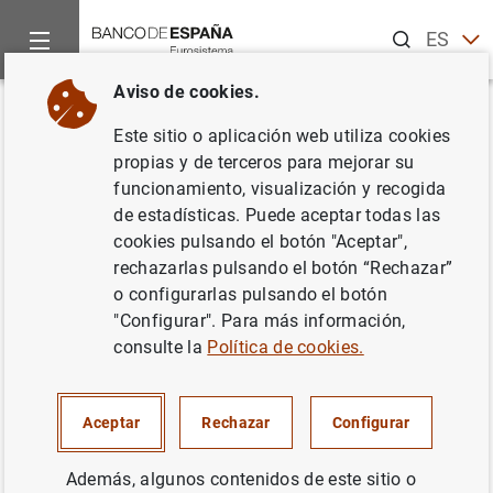
Buscar
ES
EN
Aviso de cookies.
Inicio
Noticias y eventos
Noticias del Banco de España
In
Volver
Este sitio o aplicación web utiliza cookies
Gobernador. Flujos de capital,
propias y de terceros para mejorar su
funcionamiento, visualización y recogida
tipos de cambio y geopolítica:
de estadísticas. Puede aceptar todas las
El valor de la confianza en un
cookies pulsando el botón "Aceptar",
rechazarlas pulsando el botón “Rechazar”
orden global cambiante
o configurarlas pulsando el botón
"Configurar". Para más información,
09/05/2026
consulte la
Política de cookies.
Aceptar
Rechazar
Configurar
Gobernador. Flujos de capital, tipos de
Además, algunos contenidos de este sitio o
cambio y geopolítica: El valor de la