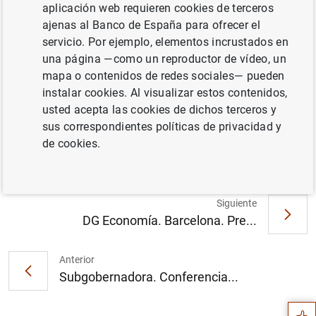
del Banco de España y
Mary Daly
, presidenta del Federal
aplicación web requieren cookies de terceros
Reserve Bank of San Francisco. Moderadora:
María
ajenas al Banco de España para ofrecer el
Tadeo
(Euronews)
servicio. Por ejemplo, elementos incrustados en
una página —como un reproductor de vídeo, un
mapa o contenidos de redes sociales— pueden
instalar cookies. Al visualizar estos contenidos,
usted acepta las cookies de dichos terceros y
sus correspondientes políticas de privacidad y
de cookies.
Siguiente
DG Economía. Barcelona. Pre...
Sugerencia
Anterior
Subgobernadora. Conferencia...