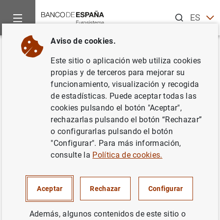
Buscar
ES
EN
Aviso de cookies.
Inicio
Noticias y eventos
Noticias del Banco de España
In
Volver
Este sitio o aplicación web utiliza cookies
Gobernador. Conferencia Banco
propias y de terceros para mejorar su
funcionamiento, visualización y recogida
de España-CEMFI-UIMP de
de estadísticas. Puede aceptar todas las
Economía Española
cookies pulsando el botón "Aceptar",
rechazarlas pulsando el botón “Rechazar”
o configurarlas pulsando el botón
02/07/2026
"Configurar". Para más información,
POLÍTICA MONETARIA
consulte la
Política de cookies.
Aceptar
Rechazar
Configurar
High-level Policy Dialogue: Global Monetary Policy and
Institutional Challenges.
José Luis Escrivá
, gobernador
Además, algunos contenidos de este sitio o