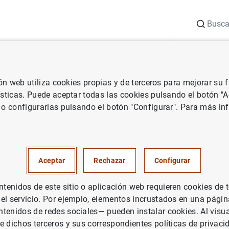
Buscar
uación
Punto de Información
Publicaciones
ión web utiliza cookies propias y de terceros para mejorar su
el 0,0% en junio
ísticas. Puede aceptar todas las cookies pulsando el botón "
 o configurarlas pulsando el botón "Configurar". Para más in
ntiene los tipos en el 0,0% en 
ÍTICA MONETARIA
Aceptar
Rechazar
Configurar
enidos de este sitio o aplicación web requieren cookies de 
 el servicio. Por ejemplo, elementos incrustados en una pág
e prensa: Decisiones de política monetaria (260
KB
)
tenidos de redes sociales— pueden instalar cookies. Al visua
e dichos terceros y sus correspondientes políticas de privaci