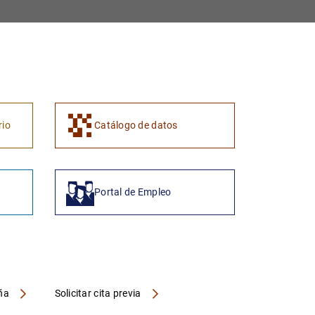
1
2
rio
Catálogo de datos
Portal de Empleo
aña
Solicitar cita previa