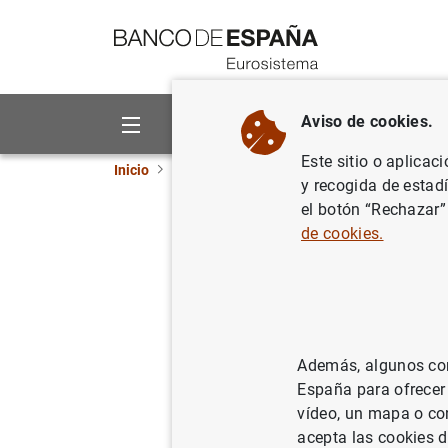
Ir a contenido
Aviso de cookies.
Sobre el Banco
Áreas de act
Este sitio o aplicac
Inicio
Novedades
El BCE mantiene los tipos en 
y recogida de estad
el botón “Rechazar”
El BCE ma
de cookies.
10/06/2021
POL
Además, algunos cont
España para ofrecer
Nota d
vídeo, un mapa o con
acepta las cookies d