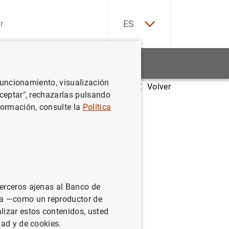
EN
ES
Estadísticas
Noticias y eventos
 funcionamiento, visualización
Volver
Aceptar", rechazarlas pulsando
formación, consulte la
Política
junio
terceros ajenas al Banco de
ina —como un reproductor de
lizar estos contenidos, usted
dad y de cookies.