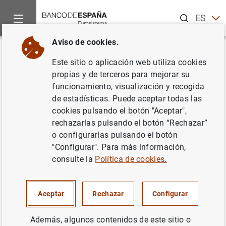
Buscar
ES
EN
Aviso de cookies.
Inicio
Estadísticas
Tipos de interés
Anuncios de las estadí
Volver
Este sitio o aplicación web utiliza cookies
Se amplía la información sobre
propias y de terceros para mejorar su
funcionamiento, visualización y recogida
la financiación destinada al
de estadísticas. Puede aceptar todas las
consumo en el capítulo 19
cookies pulsando el botón "Aceptar",
rechazarlas pulsando el botón “Rechazar”
Capítulo 19. Tipos de interés (excluidos los
o configurarlas pulsando el botón
que aparecen publicados en los capítulos de
"Configurar". Para más información,
consulte la
Política de cookies.
mercados financieros)
01/03/2017
Aceptar
Rechazar
Configurar
Además, algunos contenidos de este sitio o