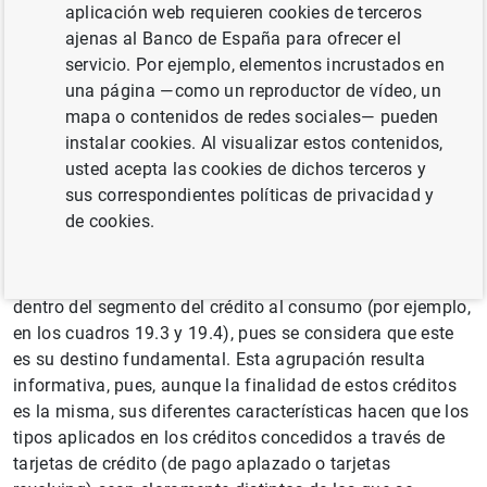
aplicación web requieren cookies de terceros
A partir de este mes se reorganiza la información
ajenas al Banco de España para ofrecer el
ofrecida en este capítulo, relativa a los tipos de interés
servicio. Por ejemplo, elementos incrustados en
aplicados por las Instituciones Financieras Monetarias
una página —como un reproductor de vídeo, un
en las operaciones de préstamos y depósitos frente a los
mapa o contenidos de redes sociales— pueden
hogares e IPSFLSH y a las sociedades no financieras. El
instalar cookies. Al visualizar estos contenidos,
motivo de estos cambios es ofrecer una información más
usted acepta las cookies de dichos terceros y
clara sobre la financiación destinada al consumo.
sus correspondientes políticas de privacidad y
de cookies.
En concreto, la información referida a las tarjetas de
crédito (tipos de interés aplicados y volumen de nuevas
operaciones) se ha englobado a efectos de presentación
dentro del segmento del crédito al consumo (por ejemplo,
en los cuadros 19.3 y 19.4), pues se considera que este
es su destino fundamental. Esta agrupación resulta
informativa, pues, aunque la finalidad de estos créditos
es la misma, sus diferentes características hacen que los
tipos aplicados en los créditos concedidos a través de
tarjetas de crédito (de pago aplazado o tarjetas