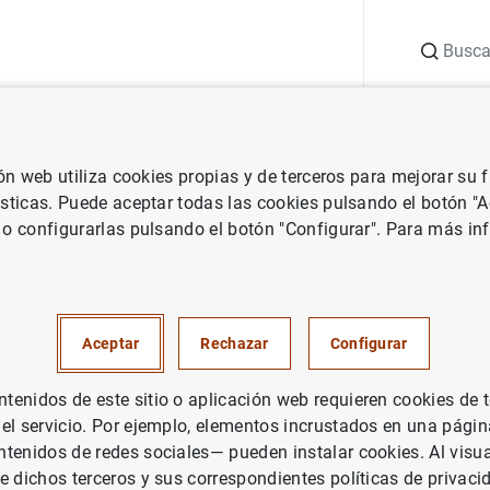
Buscar
uación
Punto de Información
Publicaciones
ión web utiliza cookies propias y de terceros para mejorar su
ncieras
Anuncios de las estadísticas de sociedades no financieras
ísticas. Puede aceptar todas las cookies pulsando el botón "
 o configurarlas pulsando el botón "Configurar". Para más in
uadros con información sobre
empresariales de las socieda
Aceptar
Rechazar
Configurar
as. Cuadros 15.22, 15.23 y 15.
enidos de este sitio o aplicación web requieren cookies de 
 el servicio. Por ejemplo, elementos incrustados en una pág
Sociedades no financieras: Síntesis de l
tenidos de redes sociales— pueden instalar cookies. Al visua
e dichos terceros y sus correspondientes políticas de privaci
recopilada por la Central de Balances