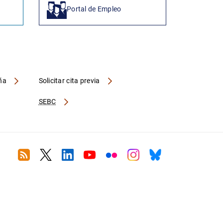
Portal de Empleo
aña
Solicitar cita previa
SEBC
RSS
Twitter
Linkedin
Youtube
Flickr
Instagram
Bluesky