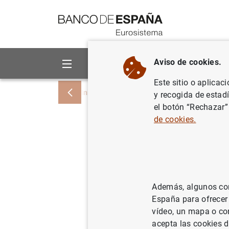
Ir a contenido
Aviso de cookies.
Sobre el Banco
Áreas de act
Este sitio o aplicac
Inicio
Estadísticas
Sociedades no fina
y recogida de estad
el botón “Rechazar”
de cookies.
Nuevos c
márgenes 
financier
Además, algunos cont
España para ofrecer
Capítulo 15. 
vídeo, un mapa o con
acepta las cookies d
información 