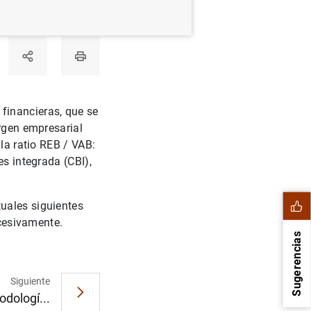
financieras, que se
argen empresarial
 la ratio REB / VAB:
es integrada (CBI),
uales siguientes
ucesivamente.
Sugerencias
Siguiente
odologí...