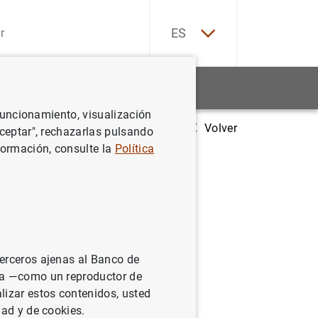
EN
ES
Estadísticas
Noticias y eventos
 funcionamiento, visualización
Volver
Nuevos cuadros con información sobre márgenes empresariales de las
Aceptar", rechazarlas pulsando
formación, consulte la
Política
des no
24
terceros ajenas al Banco de
ina —como un reproductor de
a
lizar estos contenidos, usted
dad y de cookies.