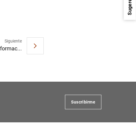
Sugerencias
Siguiente
nformac...
1
2
Suscribirme