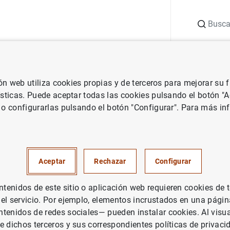
Buscar
uación
Punto de Información
Publicaciones
ión web utiliza cookies propias y de terceros para mejorar su
micas generales
Anuncios de estadísticas económicas generales
ísticas. Puede aceptar todas las cookies pulsando el botón "
 o configurarlas pulsando el botón "Configurar". Para más in
ión del cuadro de síntesis de
es de la economía española
Aceptar
Rechazar
Configurar
 económicas generales
enidos de este sitio o aplicación web requieren cookies de 
 el servicio. Por ejemplo, elementos incrustados en una pág
tenidos de redes sociales— pueden instalar cookies. Al visua
e dichos terceros y sus correspondientes políticas de privaci