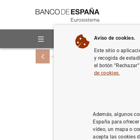
Ir a contenido
Aviso de cookies.
Sobre el Banco
Áreas de act
Este sitio o aplicac
Inicio
Estadísticas
Estadísticas econó
y recogida de estad
el botón “Rechazar”
de cookies.
Modificac
indicador
Estadísticas
Además, algunos cont
España para ofrecer
vídeo, un mapa o con
acepta las cookies d