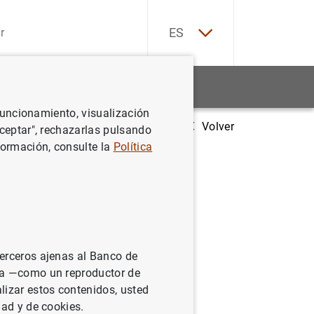
EN
ES
Estadísticas
Noticias y eventos
 funcionamiento, visualización
Volver
Modificación del cuadro de síntesis de indicadores de la economía esp
Aceptar", rechazarlas pulsando
formación, consulte la
Política
terceros ajenas al Banco de
ina —como un reproductor de
lizar estos contenidos, usted
dad y de cookies.