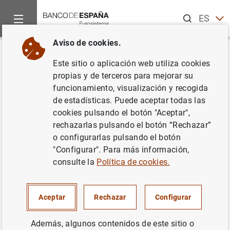
Buscar
ES
EN
Aviso de cookies.
Inicio
Estadísticas
Estadísticas económicas generales
An
Volver
Este sitio o aplicación web utiliza cookies
Modificación de la información
propias y de terceros para mejorar su
funcionamiento, visualización y recogida
del Índice de Precios de
de estadísticas. Puede aceptar todas las
Consumo
cookies pulsando el botón "Aceptar",
rechazarlas pulsando el botón “Rechazar”
Estadísticas económicas generales
o configurarlas pulsando el botón
"Configurar". Para más información,
consulte la
Política de cookies.
16/02/2026
Aceptar
Rechazar
Configurar
El Índice de Precios de Consumo ha experimentado una
Además, algunos contenidos de este sitio o
doble modificación
que afecta tanto a su base