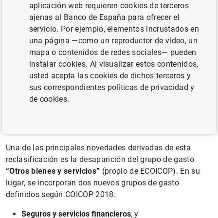
aplicación web requieren cookies de terceros
metodológica como a su estructura de clasificación:
ajenas al Banco de España para ofrecer el
Por un lado, el
año base pasa de 2021 a 2025
.
servicio. Por ejemplo, elementos incrustados en
una página —como un reproductor de vídeo, un
Por otro lado, se adopta la
clasificación de bienes y
mapa o contenidos de redes sociales— pueden
servicios COICOP 2018
, en sustitución de la anterior
instalar cookies. Al visualizar estos contenidos,
clasificación ECOICOP.
usted acepta las cookies de dichos terceros y
sus correspondientes políticas de privacidad y
Como consecuencia de estos cambios, se han
de cookies.
actualizado los cuadros del IPC (
cuadros 25.1
y
25.2
), así como el cuadro de Síntesis de Indicadores
Económicos Generales de España (
cuadro 1.1
).
Una de las principales novedades derivadas de esta
reclasificación es la desaparición del grupo de gasto
“Otros bienes y servicios”
(propio de ECOICOP). En su
lugar, se incorporan dos nuevos grupos de gasto
definidos según COICOP 2018:
Seguros y servicios financieros
, y