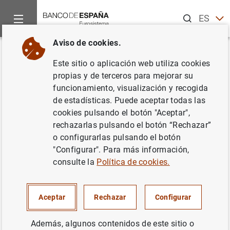
Buscar
ES
EN
Aviso de cookies.
Inicio
Estadísticas
Administraciones Públicas
Anuncios de
Volver
Este sitio o aplicación web utiliza cookies
Nueva información de avales en
propias y de terceros para mejorar su
funcionamiento, visualización y recogida
el cuadro 6.5
de estadísticas. Puede aceptar todas las
cookies pulsando el botón "Aceptar",
Indicadores económicos
rechazarlas pulsando el botón “Rechazar”
o configurarlas pulsando el botón
31/07/2020
"Configurar". Para más información,
consulte la
Política de cookies.
A partir de la publicación del 31 de julio de 2020, el
Aceptar
Rechazar
Configurar
cuadro 6.5 de indicadores económicos (información de
avance) incluye información relativa a los avales
Además, algunos contenidos de este sitio o