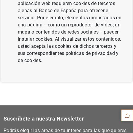
concedidos por la Línea ICO de avales COVID-19 para
aplicación web requieren cookies de terceros
autónomos y empresas y Línea de avales arrendamiento
ajenas al Banco de España para ofrecer el
(RDL 8/2020 de 17 de marzo y RDL 11/2020 de 31 de
servicio. Por ejemplo, elementos incrustados en
marzo, respectivamente).
una página —como un reproductor de vídeo, un
mapa o contenidos de redes sociales— pueden
instalar cookies. Al visualizar estos contenidos,
Siguiente
usted acepta las cookies de dichos terceros y
Los cuadros del Boletín Est...
sus correspondientes políticas de privacidad y
de cookies.
Anterior
A partir de la publicación...
Sugerencia
Suscríbete a nuestra Newsletter
Podrás elegir las áreas de tu interés para las que quieres