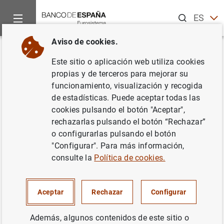
Buscar
ES
EN
Aviso de cookies.
Inicio
Estadísticas
Administraciones Públicas
Anuncios de
Volver
Este sitio o aplicación web utiliza cookies
Los cuadros del Boletín
propias y de terceros para mejorar su
funcionamiento, visualización y recogida
Estadístico pasarán a difundirse
de estadísticas. Puede aceptar todas las
también en formato Excel
cookies pulsando el botón "Aceptar",
rechazarlas pulsando el botón “Rechazar”
Boletín Estadístico
o configurarlas pulsando el botón
"Configurar". Para más información,
consulte la
Política de cookies.
26/09/2019
Aceptar
Rechazar
Configurar
A partir del día 2 de octubre de 2019, los cuadros del
Además, algunos contenidos de este sitio o
Boletín Estadístico pasarán a difundirse también en