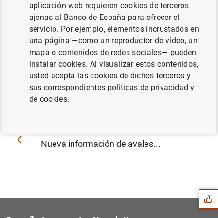
aplicación web requieren cookies de terceros
formato Excel.
ajenas al Banco de España para ofrecer el
Además, los cuadros 24.4, 14.6, 17.3a, 17.16, 17.21b y
servicio. Por ejemplo, elementos incrustados en
17.44, pasarán a difundirse en un único CSV,
una página —como un reproductor de vídeo, un
eliminándose la difusión en varios archivos comprimidos
mapa o contenidos de redes sociales— pueden
en un único ZIP.
instalar cookies. Al visualizar estos contenidos,
usted acepta las cookies de dichos terceros y
sus correspondientes políticas de privacidad y
Siguiente
de cookies.
Modificación del cuadro 14....
Anterior
Nueva información de avales...
Sugerencia