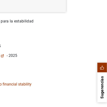
nvertido en un
por parte de las
para la estabilidad
5
- 2025
Sugerencias
 financial stability