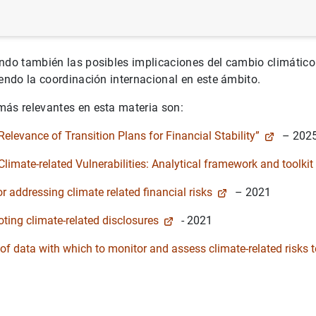
 creación en 2015, las recomendaciones del TCFD se han co
 de referencia en la divulgación de información no financiera 
ndo también las posibles implicaciones del cambio climático 
iendo la coordinación internacional en este ámbito.
más relevantes en esta materia son:
elevance of Transition Plans for Financial Stability”
– 202
limate-related Vulnerabilities: Analytical framework and toolkit
 addressing climate related financial risks
– 2021
ting climate-related disclosures
- 2021
 of data with which to monitor and assess climate-related risks to