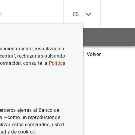
EN
ES
Estadísticas
Noticias y eventos
 funcionamiento, visualización
Volver
l Banco de España
Consejo de Estabilidad Financiera (FSB)
Aceptar", rechazarlas pulsando
formación, consulte la
Política
)
terceros ajenas al Banco de
ina —como un reproductor de
closures
(TCFD).
lizar estos contenidos, usted
iferentes
dad y de cookies.