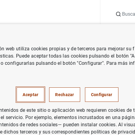
Buscar
uación
Punto de Información
Publicaciones
ión web utiliza cookies propias y de terceros para mejorar su
dad medioambiental
Foros internacionales de los que es miembro e
ísticas. Puede aceptar todas las cookies pulsando el botón "
 o configurarlas pulsando el botón "Configurar". Para más in
e Estabilidad Financiera (FSB
Aceptar
Rechazar
Configurar
enidos de este sitio o aplicación web requieren cookies de 
 el servicio. Por ejemplo, elementos incrustados en una pág
 la creación del
Task Force on Climate-related Financial Dis
tenidos de redes sociales— pueden instalar cookies. Al visua
 de trabajo formado por expertos del sector financiero y de d
e dichos terceros y sus correspondientes políticas de privaci