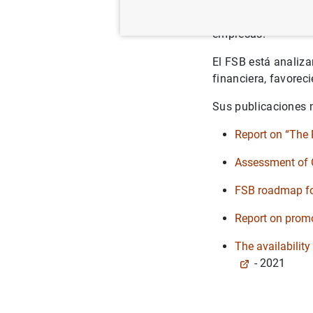
mercados. Desde su
estándar voluntario
empresas.
El FSB está analiza
financiera, favorec
Sus publicaciones 
Report on “The R
Assessment of C
FSB roadmap for
Report on promo
The availability
- 2021