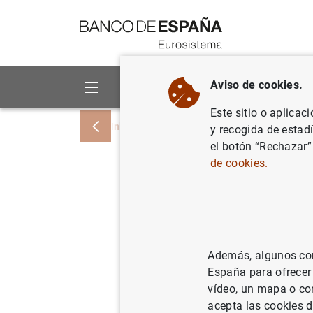
Ir a contenido
Aviso de cookies.
Sobre el Banco
Áreas de act
Este sitio o aplicac
Inicio
Áreas de actuación
Sostenibili
y recogida de estad
el botón “Rechazar”
de cookies.
Consejo d
01/10/2021
Además, algunos cont
España para ofrecer
El
FSB
promovió
vídeo, un mapa o con
El TCFD es un grupo
acepta las cookies d