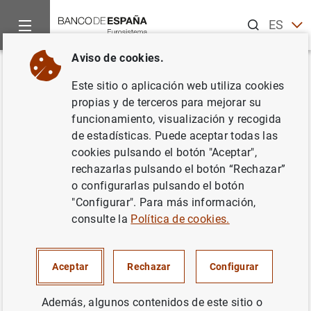
Buscar
ES
EN
Aviso de cookies.
Inicio
Áreas de actuación
Análisis e investigación
Investi
Volver
Este sitio o aplicación web utiliza cookies
Climate Risk, Soft Information
propias y de terceros para mejorar su
funcionamiento, visualización y recogida
and Credit Supply
de estadísticas. Puede aceptar todas las
cookies pulsando el botón "Aceptar",
25/03/2024
rechazarlas pulsando el botón “Rechazar”
o configurarlas pulsando el botón
"Configurar". Para más información,
consulte la
Política de cookies.
Serie: Research Features.
Autor: Laura Álvarez-Román, Sergio
Aceptar
Rechazar
Configurar
Mayordomo, Carles Vergara-Alert y Xavier
Vives
Además, algunos contenidos de este sitio o