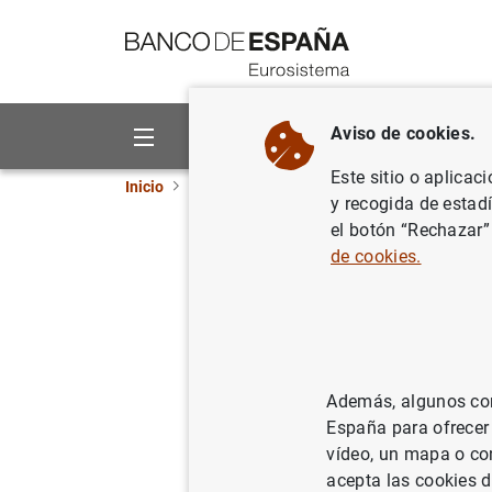
Ir a contenido
Aviso de cookies.
Sobre el Banco
Áreas de act
Este sitio o aplicac
Inicio
Áreas de actuación
Análisis e investig
y recogida de estad
el botón “Rechazar”
de cookies.
Who Wins Wars
Abstract:
Economic resources are
"deeper pockets'' help win wars.
Además, algunos cont
exogenous resource price shocks 
España para ofrecer
conflicts. We find a statisticall
vídeo, un mapa o con
channel of transmission is a sur
acepta las cookies d