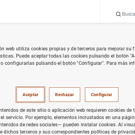
Buscar
uación
Punto de Información
Publicaciones
ión web utiliza cookies propias y de terceros para mejorar su
ación
Eventos
Seminarios de investigación
Who Wins Wars?
ísticas. Puede aceptar todas las cookies pulsando el botón "
 o configurarlas pulsando el botón "Configurar". Para más in
?
Aceptar
Rechazar
Configurar
 often seen as decisive for the outcomes of military conflic
 We construct a fine-grained dataset covering more than 700 i
enidos de este sitio o aplicación web requieren cookies de 
to estimate the causal effect of financial windfalls on winni
 el servicio. Por ejemplo, elementos incrustados en una pág
y significant and quantitatively large impact of windfalls on
tenidos de redes sociales— pueden instalar cookies. Al visua
ge in military spending.
e dichos terceros y sus correspondientes políticas de privaci