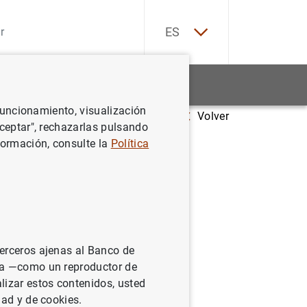
EN
ES
Estadísticas
Noticias y eventos
 funcionamiento, visualización
Volver
Aceptar", rechazarlas pulsando
formación, consulte la
Política
ts. This paper asks whether
nterstate disputes and rely on
terceros ajenas al Banco de
ng chances in interstate
ina —como un reproductor de
 winning odds and show that a key
lizar estos contenidos, usted
dad y de cookies.