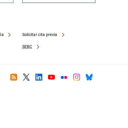
aña
Solicitar cita previa
SEBC
RSS
Twitter
Linkedin
Youtube
Flickr
Instagram
Bluesky