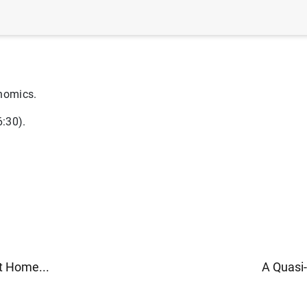
eva Graduate Institute).
nomics.
:30).
t Home...
A Quasi-