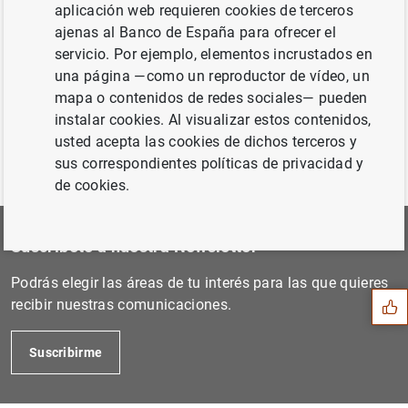
aplicación web requieren cookies de terceros
Siguiente
Immigrants' Responsiveness...
ajenas al Banco de España para ofrecer el
servicio. Por ejemplo, elementos incrustados en
una página —como un reproductor de vídeo, un
Anterior
mapa o contenidos de redes sociales— pueden
On the fit and forecasting...
instalar cookies. Al visualizar estos contenidos,
usted acepta las cookies de dichos terceros y
sus correspondientes políticas de privacidad y
de cookies.
Sugerencia
Suscríbete a nuestra Newsletter
Podrás elegir las áreas de tu interés para las que quieres
recibir nuestras comunicaciones.
Suscribirme