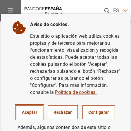
Buscar
ES
EN
Aviso de cookies.
Inicio
Áreas de actuación
Análisis e investigación
Evento
Volver
Este sitio o aplicación web utiliza cookies
Toward X-13-SEATS: Current
propias y de terceros para mejorar su
funcionamiento, visualización y recogida
and Planned Features and
de estadísticas. Puede aceptar todas las
Diagnostics
cookies pulsando el botón "Aceptar",
rechazarlas pulsando el botón “Rechazar”
o configurarlas pulsando el botón
"Configurar". Para más información,
Información
consulte la
Política de cookies.
Toward X-13-SEATS: Current and Planned
(
KB
)
Aceptar
Rechazar
Configurar
Features and Diagnostics
366
Además, algunos contenidos de este sitio o