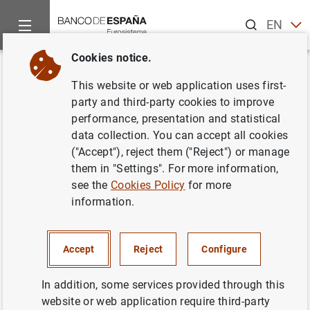
Search
EN
ES
Cookies notice.
Home
News and events
Banco de España news
El endeuda
Back
This website or web application uses first-
El endeudamiento de los
party and third-party cookies to improve
performance, presentation and statistical
hogares y el de las empresas se
data collection. You can accept all cookies
redujo en el tercer trimestre de
("Accept"), reject them ("Reject") or manage
them in "Settings". For more information,
2025, hasta el 43,1% y el 61,4%
see the
Cookies Policy
for more
del PIB, respectivamente,
information.
alcanzando mínimos desde
hace 25 años
Accept
Reject
Configure
Cuentas Financieras de la Economía
In addition, some services provided through this
Española. Tercer trimestre 2025
website or web application require third-party