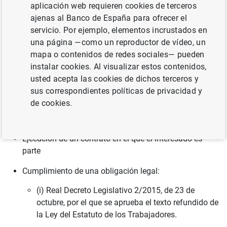
aplicación web requieren cookies de terceros
Liquidaciones de gastos
ajenas al Banco de España para ofrecer el
servicio. Por ejemplo, elementos incrustados en
Gestión de asuntos sindicales
una página —como un reproductor de vídeo, un
mapa o contenidos de redes sociales— pueden
instalar cookies. Al visualizar estos contenidos,
Base Legal
usted acepta las cookies de dichos terceros y
sus correspondientes políticas de privacidad y
El consentimiento del interesado para el tratamiento de
de cookies.
sus datos personales vinculados con discapacidad
para la realización de retenciones
Ejecución de un contrato en el que el interesado es
parte
Cumplimiento de una obligación legal:
(i) Real Decreto Legislativo 2/2015, de 23 de
octubre, por el que se aprueba el texto refundido de
la Ley del Estatuto de los Trabajadores.