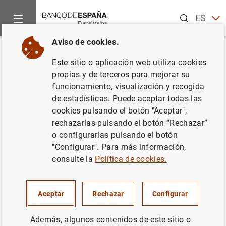
Buscar
ES
EN
Aviso de cookies.
Inicio
Sobre el Banco
Portal de Transparencia
Información
Volver
Este sitio o aplicación web utiliza cookies
Administración de personal
propias y de terceros para mejorar su
funcionamiento, visualización y recogida
de estadísticas. Puede aceptar todas las
cookies pulsando el botón "Aceptar",
rechazarlas pulsando el botón “Rechazar”
Finalidad
o configurarlas pulsando el botón
"Configurar". Para más información,
Gestión de recursos humanos y sus contratos de
consulte la
Política de cookies.
trabajo
Gestión de nóminas, cotizaciones a la Seguridad Social
Aceptar
Rechazar
Configurar
y retenciones tributarias
Además, algunos contenidos de este sitio o
Abono de seguros sociales