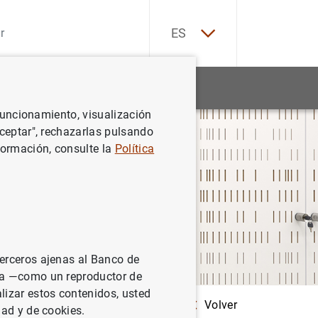
EN
ES
Estadísticas
Noticias y eventos
 funcionamiento, visualización
Aceptar", rechazarlas pulsando
formación, consulte la
Política
terceros ajenas al Banco de
ina —como un reproductor de
lizar estos contenidos, usted
Volver
dad y de cookies.