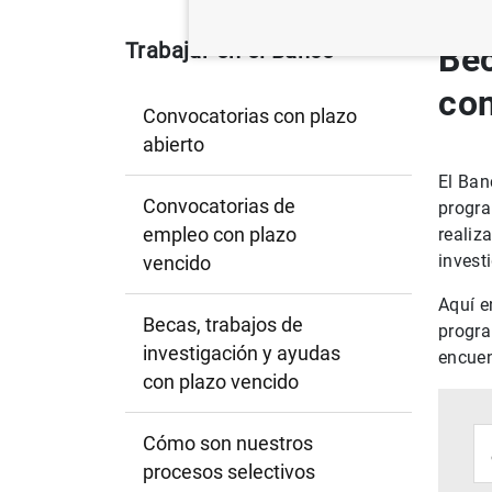
Trabajar en el Banco
Bec
con
Convocatorias con plazo
abierto
El Ban
Convocatorias de
progra
empleo con plazo
realiz
invest
vencido
Aquí e
Becas, trabajos de
progra
investigación y ayudas
encuen
con plazo vencido
Filt
Cómo son nuestros
procesos selectivos