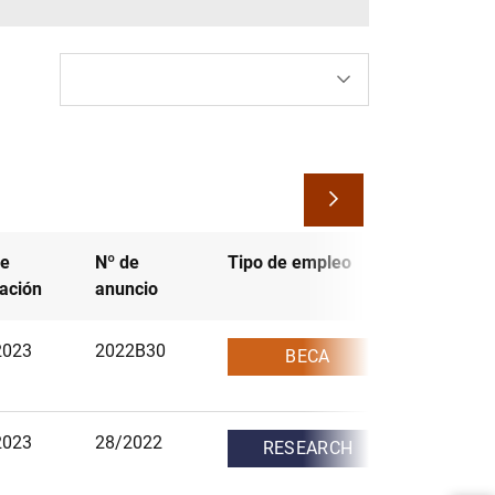
de
Nº de
Tipo de empleo
zación
anuncio
2023
2022B30
BECA
2023
28/2022
RESEARCH