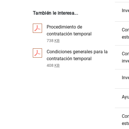
Inv
También le interesa...
Procedimiento de
Con
contratación temporal
est
738
KB
Condiciones generales para la
Con
contratación temporal
inv
408
KB
Inv
Ayu
Con
est