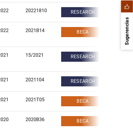
2022
20221810
RESEARCH
Sugerencias
2022
2021B14
BECA
2021
15/2021
RESEARCH
2021
2021104
RESEARCH
1
2
2021
2021T05
BECA
2020
2020B36
BECA