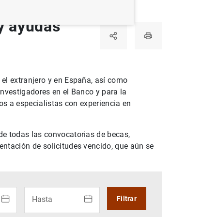
 y ayudas
el extranjero y en España, así como
investigadores en el Banco y para la
dos a especialistas con experiencia en
de todas las convocatorias de becas,
entación de solicitudes vencido, que aún se
io: utiliza los cursores para desplazarte por el calendario. P
Uso del calendario: utiliza los cursores para desplaza
Hasta
Filtrar