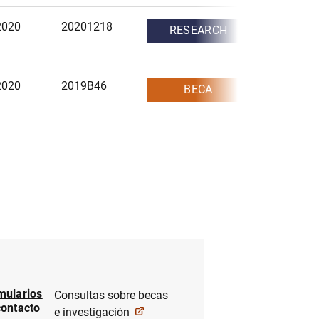
2020
20201218
RESEARCH
2020
2019B46
BECA
mularios
Consultas sobre becas
contacto
e investigación