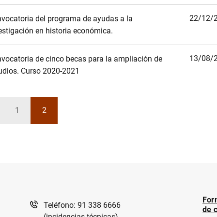
22/12/
vocatoria del programa de ayudas a la
estigación en historia económica.
13/08/
vocatoria de cinco becas para la ampliación de
udios. Curso 2020-2021
1
2
lver
Página
Página
For
Teléfono: 91 338 6666
de 
(incidencias técnicas)