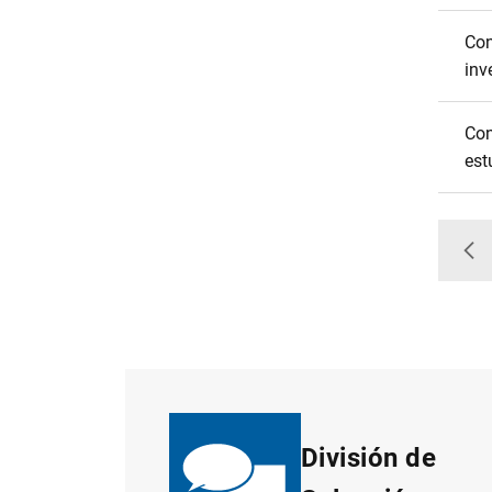
Con
inv
Con
est
Vo
División de