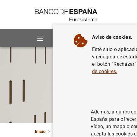
Ir a contenido
Aviso de cookies.
Sobre el Banco
Áreas de act
Este sitio o aplicac
y recogida de estad
el botón “Rechazar”
de cookies.
Además, algunos cont
España para ofrecer
vídeo, un mapa o con
Inicio
Sobre el Banco
Trabajar en el Banco
acepta las cookies d