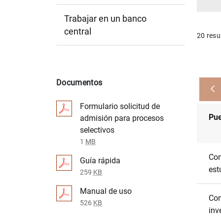
Trabajar en un banco
central
20 resu
Documentos
Formulario solicitud de
Pue
admisión para procesos
selectivos
1
MB
Con
Guía rápida
est
259
KB
Manual de uso
Con
526
KB
inv