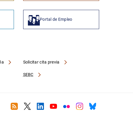
Portal de Empleo
aña
Solicitar cita previa
SEBC
RSS
Twitter
Linkedin
Youtube
Flickr
Instagram
Bluesky