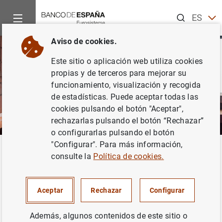
Buscar
ES
EN
Aviso de cookies.
Este sitio o aplicación web utiliza cookies
propias y de terceros para mejorar su
funcionamiento, visualización y recogida
de estadísticas. Puede aceptar todas las
cookies pulsando el botón "Aceptar",
rechazarlas pulsando el botón “Rechazar”
o configurarlas pulsando el botón
"Configurar". Para más información,
Inicio
Sobre el Banco
Organización
Sedes
Málaga
Volver
consulte la
Política de cookies.
Málaga
Aceptar
Rechazar
Configurar
Además, algunos contenidos de este sitio o