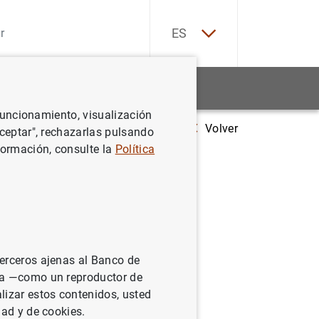
EN
ES
Estadísticas
Noticias y eventos
 funcionamiento, visualización
Volver
 Unidos firman un memorando de entendimiento sobre entidades que ope
Aceptar", rechazarlas pulsando
formación, consulte la
Política
an un
tidades
terceros ajenas al Banco de
ina —como un reproductor de
lizar estos contenidos, usted
dad y de cookies.