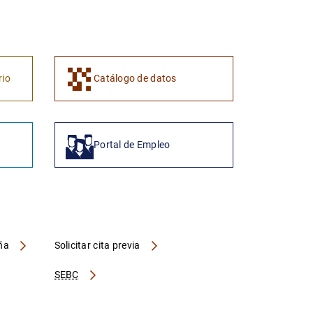
1
2
rio
Catálogo de datos
Portal de Empleo
aña
Solicitar cita previa
SEBC