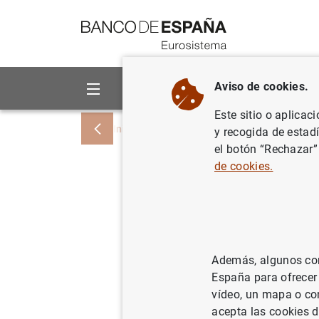
Ir a contenido
Aviso de cookies.
Sobre el Banco
Áreas de act
Este sitio o aplicac
Inicio
Sobre el Banco
Actividad europ
y recogida de estad
el botón “Rechazar”
de cookies.
El BCE y 
memorand
que opera
Además, algunos cont
España para ofrecer
16/08/2021
SUP
vídeo, un mapa o con
SIS
acepta las cookies d