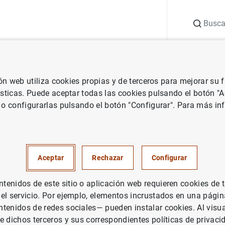
Buscar
uación
Punto de Información
Publicaciones
ión web utiliza cookies propias y de terceros para mejorar su
ea
Mecanismo Único de Supervisión
El BCE y la SEC de Estados
ísticas. Puede aceptar todas las cookies pulsando el botón "
 o configurarlas pulsando el botón "Configurar". Para más in
la SEC de Estados Unidos firm
o de entendimiento sobre en
Aceptar
Rechazar
Configurar
n con swaps de valores
enidos de este sitio o aplicación web requieren cookies de 
 el servicio. Por ejemplo, elementos incrustados en una pág
ERVISIÓN PRUDENCIAL, MUS
tenidos de redes sociales— pueden instalar cookies. Al visua
TEMA MONETARIO Y FINANCIERO
e dichos terceros y sus correspondientes políticas de privaci