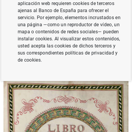
aplicación web requieren cookies de terceros
la difusión del patrimonio documental se están
ajenas al Banco de España para ofrecer el
digitalizando distintas series y agrupaciones
servicio. Por ejemplo, elementos incrustados en
documentales que se incorporan al
Repositorio
una página —como un reproductor de vídeo, un
Institucional del Banco de España
.
mapa o contenidos de redes sociales— pueden
instalar cookies. Al visualizar estos contenidos,
Los documentos accesibles actualmente son los
usted acepta las cookies de dichos terceros y
siguientes:
sus correspondientes políticas de privacidad y
de cookies.
Actas de los órganos de gobierno