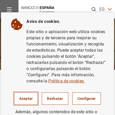
Buscar
ES
EN
Aviso de cookies.
Este sitio o aplicación web utiliza cookies
propias y de terceros para mejorar su
funcionamiento, visualización y recogida
de estadísticas. Puede aceptar todas las
cookies pulsando el botón "Aceptar",
rechazarlas pulsando el botón “Rechazar”
o configurarlas pulsando el botón
"Configurar". Para más información,
Inicio
Punto de Información
Archivo Histórico
Fondos digi
Volver
consulte la
Política de cookies.
Fondos digitalizados
Aceptar
Rechazar
Configurar
Además, algunos contenidos de este sitio o
Con el objetivo de potenciar la mejora del conocimiento y