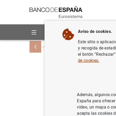
Ir a contenido
Aviso de cookies.
Sobre el Banco
Áreas de act
Este sitio o aplicac
Inicio
Punto de Información
Evaluació
y recogida de estad
el botón “Rechazar”
de cookies.
Dispositi
positivam
Además, algunos cont
06/11/2023
España para ofrecer
vídeo, un mapa o con
acepta las cookies d
El cuadro que apare