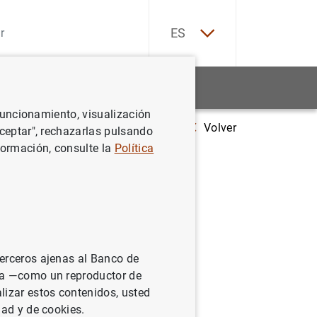
EN
ES
Estadísticas
Noticias y eventos
 funcionamiento, visualización
Volver
vos autenticadores de billetes evaluados positivamente por el Banco de 
Aceptar", rechazarlas pulsando
formación, consulte la
Política
 evaluados
terceros ajenas al Banco de
ina —como un reproductor de
lizar estos contenidos, usted
dad y de cookies.
obar la