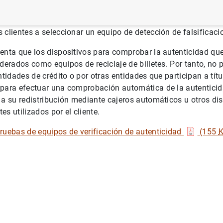
 billetes que han sido sometidos a pruebas por el Banco de 
idad para reconocer los billetes en euros falsos. Los result
 clientes a seleccionar un equipo de detección de falsificac
enta que los dispositivos para comprobar la autenticidad qu
iderados como equipos de reciclaje de billetes. Por tanto, no 
ntidades de crédito o por otras entidades que participan a títu
para efectuar una comprobación automática de la autenticida
 a su redistribución mediante cajeros automáticos u otros dis
tes utilizados por el cliente.
ruebas de equipos de verificación de autenticidad
(155