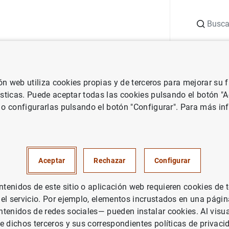
Buscar
uación
Punto de Información
Publicaciones
ión web utiliza cookies propias y de terceros para mejorar su
n de máquinas
Dispositivos autenticadores de billetes
Dispositi
ísticas. Puede aceptar todas las cookies pulsando el botón "
 o configurarlas pulsando el botón "Configurar". Para más in
vos autenticadores de billetes
ente por el Banco de España
Aceptar
Rechazar
Configurar
enidos de este sitio o aplicación web requieren cookies de 
 el servicio. Por ejemplo, elementos incrustados en una pág
tenidos de redes sociales— pueden instalar cookies. Al visua
e dichos terceros y sus correspondientes políticas de privaci
ce más adelante contiene la lista de dispositivos para compr