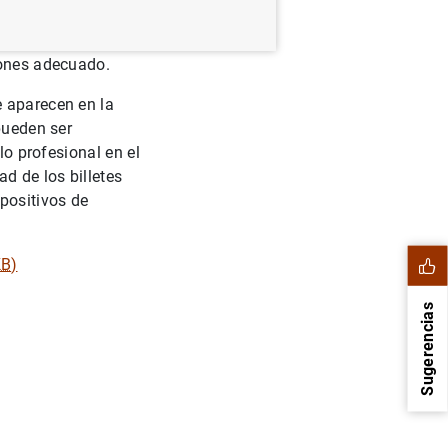
España para
ados de las pruebas
iones adecuado.
e aparecen en la
pueden ser
lo profesional en el
d de los billetes
positivos de
KB
)
Sugerencias