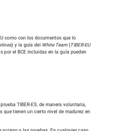
1
2
-EU como con los documentos que lo
elines
) y la guía del
White Team
(
TIBER-EU
s por el BCE incluidas en la guía pueden
 prueba TIBER-ES, de manera voluntaria,
s que tienen un cierto nivel de madurez en
e acceso a las pruebas. En cualquier caso,