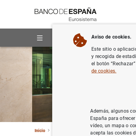
Ir a contenido
Aviso de cookies.
Sobre el Banco
Áreas de act
Este sitio o aplicac
y recogida de estad
el botón “Rechazar”
de cookies.
Además, algunos cont
España para ofrecer
vídeo, un mapa o con
Inicio
Punto de Información
TIBER-ES
acepta las cookies d