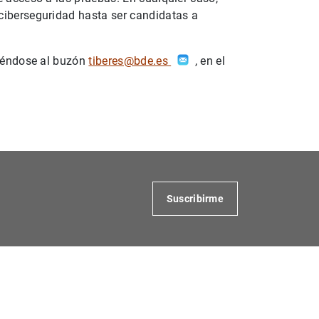
ciberseguridad hasta ser candidatas a
giéndose al buzón
tiberes@bde.es
, en el
Suscribirme