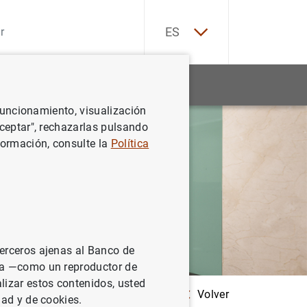
EN
ES
Estadísticas
Noticias y eventos
 funcionamiento, visualización
Aceptar", rechazarlas pulsando
formación, consulte la
Política
terceros ajenas al Banco de
ina —como un reproductor de
lizar estos contenidos, usted
Volver
dad y de cookies.