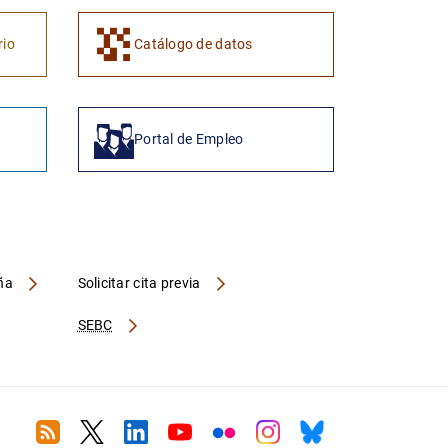
rio
Catálogo de datos
Portal de Empleo
aña
Solicitar cita previa
SEBC
RSS
Twitter
Linkedin
Youtube
Flickr
Instagram
Bluesky