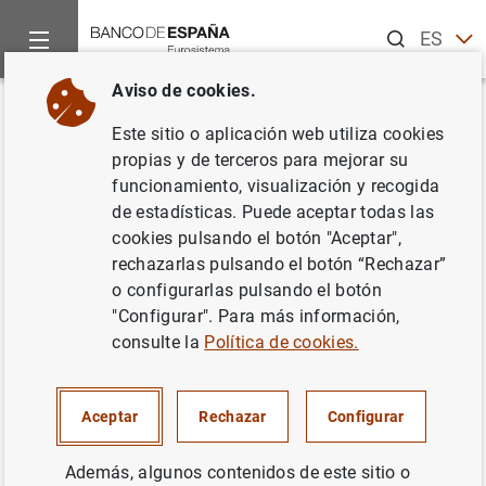
Buscar
ES
EN
Aviso de cookies.
Inicio
Punto de Información
Comunicaciones del Mercado Pri
Volver
Este sitio o aplicación web utiliza cookies
Subastas de Bonos y
propias y de terceros para mejorar su
funcionamiento, visualización y recogida
Obligaciones del Estado
de estadísticas. Puede aceptar todas las
Segregables. 22 de mayo de
cookies pulsando el botón "Aceptar",
rechazarlas pulsando el botón “Rechazar”
2025
o configurarlas pulsando el botón
"Configurar". Para más información,
16/05/2025
consulte la
Política de cookies.
Aceptar
Rechazar
Configurar
Subastas de Bonos y Obligaciones del
Además, algunos contenidos de este sitio o
Estado Segregables. 22 de mayo de 2025