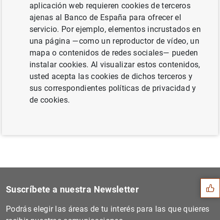
aplicación web requieren cookies de terceros
(82
KB
)
ajenas al Banco de España para ofrecer el
servicio. Por ejemplo, elementos incrustados en
una página —como un reproductor de vídeo, un
mapa o contenidos de redes sociales— pueden
Siguiente
instalar cookies. Al visualizar estos contenidos,
Emisión de Obligaciones sos...
usted acepta las cookies de dichos terceros y
sus correspondientes políticas de privacidad y
de cookies.
Anterior
Emisión de Obligaciones sos...
Sugerencia
Suscríbete a nuestra Newsletter
Podrás elegir las áreas de tu interés para las que quieres