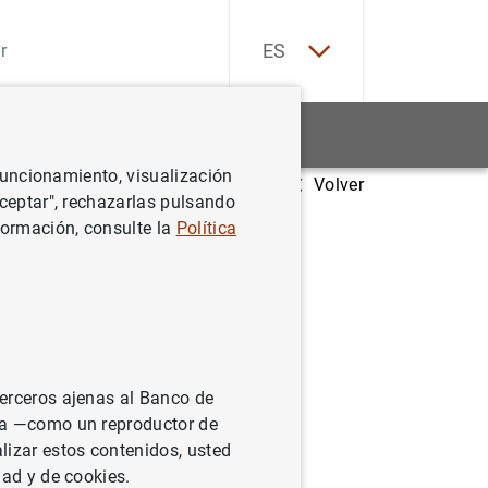
EN
ES
Estadísticas
Noticias y eventos
 funcionamiento, visualización
Volver
 a los de la CIR (Circular 4/2017)
Aceptar", rechazarlas pulsando
formación, consulte la
Política
terceros ajenas al Banco de
ina —como un reproductor de
zación del día 25
lizar estos contenidos, usted
dad y de cookies.