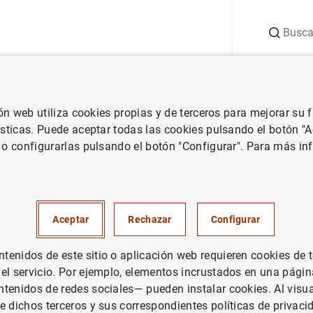
Buscar
uación
Punto de Información
Publicaciones
ión web utiliza cookies propias y de terceros para mejorar su
 la CIR requerida a entidades supervisadas
Estados complementarios
ísticas. Puede aceptar todas las cookies pulsando el botón "
 o configurarlas pulsando el botón "Configurar". Para más in
omplementarios a los de la
ular 4/2017)
Aceptar
Rechazar
Configurar
03, FI 106, FI 142 y FC 202)
enidos de este sitio o aplicación web requieren cookies de 
 el servicio. Por ejemplo, elementos incrustados en una pág
 técnicas para la declaración de la información. Actuali
tenidos de redes sociales— pueden instalar cookies. Al visua
 2026
e dichos terceros y sus correspondientes políticas de privaci