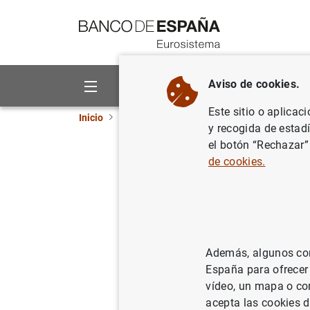
Ir a contenido
Aviso de cookies.
Sobre el Banco
Áreas de act
Este sitio o aplicac
Inicio
Punto de Información
Información para
y recogida de estad
el botón “Rechazar”
Estados c
de cookies.
CIR (Circ
Estados (FI 1
Además, algunos cont
España para ofrecer
Instrucciones
vídeo, un mapa o con
de marzo de
acepta las cookies d