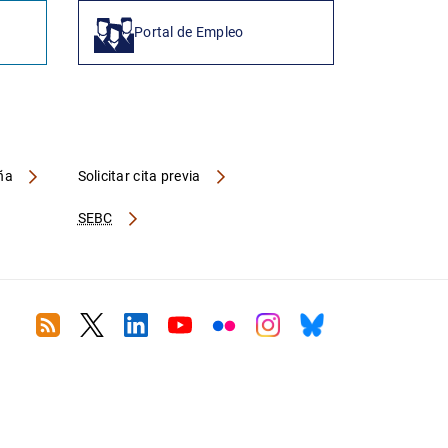
Portal de Empleo
aña
Solicitar cita previa
SEBC
RSS
Twitter
Linkedin
Youtube
Flickr
Instagram
Bluesky