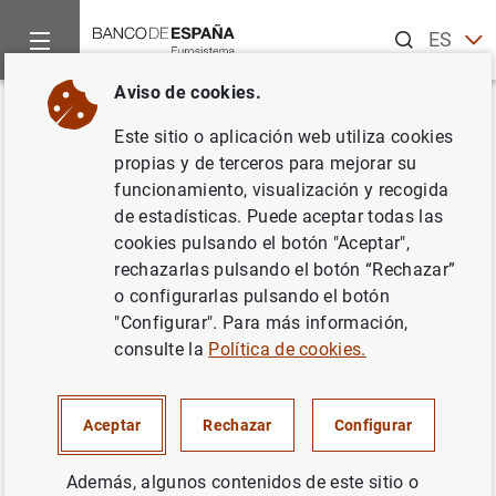
Buscar
ES
EN
Aviso de cookies.
Inicio
Punto de Información
Sociedad de tasación
Informa
Volver
Este sitio o aplicación web utiliza cookies
Estado VIII. Información sobre
propias y de terceros para mejorar su
funcionamiento, visualización y recogida
actividad
de estadísticas. Puede aceptar todas las
cookies pulsando el botón "Aceptar",
rechazarlas pulsando el botón “Rechazar”
o configurarlas pulsando el botón
Impreso
(10
KB
)
"Configurar". Para más información,
consulte la
Política de cookies.
Correlaciones
(138
KB
)
Aceptar
Rechazar
Configurar
Además, algunos contenidos de este sitio o