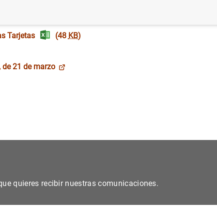
es Cajeros
(48
KB
)
as Tarjetas
(48
KB
)
, de 21 de marzo
s que quieres recibir nuestras comunicaciones.