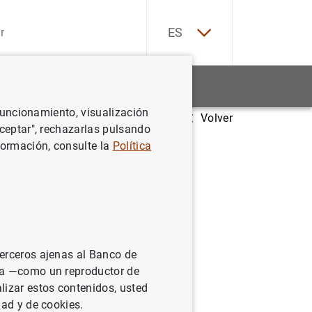
EN
ES
Estadísticas
Noticias y eventos
 funcionamiento, visualización
Volver
: impresos y documentos relacionados
Aceptar", rechazarlas pulsando
formación, consulte la
Política
terceros ajenas al Banco de
ina —como un reproductor de
lizar estos contenidos, usted
dad y de cookies.