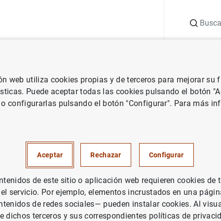
Buscar
uación
Punto de Información
Publicaciones
ión web utiliza cookies propias y de terceros para mejorar su
ervicios de pago
Información al Banco de España (Circular 3/2016)
ísticas. Puede aceptar todas las cookies pulsando el botón "
 o configurarlas pulsando el botón "Configurar". Para más in
ón al Banco de España
 3/2016): impresos y
os relacionados
Aceptar
Rechazar
Configurar
enidos de este sitio o aplicación web requieren cookies de 
 el servicio. Por ejemplo, elementos incrustados en una pág
 titularidad de cajeros y/o emisión de tarjetas
(96
KB
)
tenidos de redes sociales— pueden instalar cookies. Al visua
e dichos terceros y sus correspondientes políticas de privaci