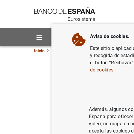
Ir a contenido
Aviso de cookies.
Sobre el Banco
Áreas de act
Este sitio o aplicac
Inicio
Punto de Información
Proveedores de s
y recogida de estad
el botón “Rechazar”
Informaci
de cookies.
(Circular
document
Además, algunos cont
España para ofrecer
Comunicación de
vídeo, un mapa o con
acepta las cookies d