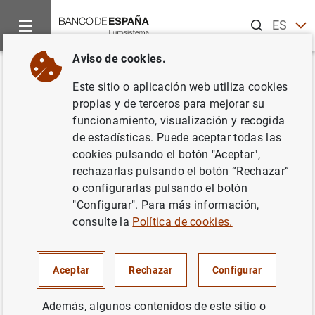
Buscar
ES
EN
Aviso de cookies.
Inicio
Punto de Información
Entidades de crédito
Taxono
Volver
Este sitio o aplicación web utiliza cookies
Entidades de crédito y
propias y de terceros para mejorar su
funcionamiento, visualización y recogida
establecimientos financieros de
de estadísticas. Puede aceptar todas las
crédito
cookies pulsando el botón "Aceptar",
rechazarlas pulsando el botón “Rechazar”
o configurarlas pulsando el botón
"Configurar". Para más información,
consulte la
Política de cookies.
Información relativa al requisito de colchón de
liquidez del conjunto de cobertura para los
Aceptar
Rechazar
Configurar
instrumentos de movilización de créditos o
préstamos garantizados con primera hipoteca
Además, algunos contenidos de este sitio o
mobiliaria o primera prenda sin desplazamiento