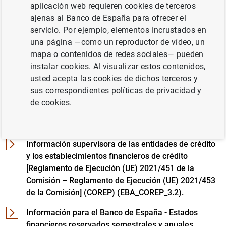
aplicación web requieren cookies de terceros
[Circular 1/2023 del Banco de España]
ajenas al Banco de España para ofrecer el
(LQBG_LQIM_2023-03)
servicio. Por ejemplo, elementos incrustados en
una página —como un reproductor de vídeo, un
Información para el Banco de España - Estados
mapa o contenidos de redes sociales— pueden
financieros públicos (publicos_2023_03)
instalar cookies. Al visualizar estos contenidos,
Información relativa a la remuneración del personal
usted acepta las cookies de dichos terceros y
[Directrices EBA/GL/2022/06 en virtud de la Directiva
sus correspondientes políticas de privacidad y
2013/36/UE - Directrices EBA/GL/2022/08 en virtud
de cookies.
de la en virtud de la Directiva 2013/36/UE y la
Directiva (UE) 2019/2034] (REM_3.2.2)
Información supervisora de las entidades de crédito
y los establecimientos financieros de crédito
[Reglamento de Ejecución (UE) 2021/451 de la
Comisión – Reglamento de Ejecución (UE) 2021/453
de la Comisión] (COREP) (EBA_COREP_3.2).
Información para el Banco de España - Estados
financieros reservados semestrales y anuales