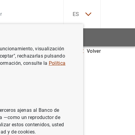
EN
ES
Estadísticas
Noticias y eventos
 funcionamiento, visualización
Volver
Aceptar", rechazarlas pulsando
formación, consulte la
Política
terceros ajenas al Banco de
ina —como un reproductor de
lizar estos contenidos, usted
dad y de cookies.