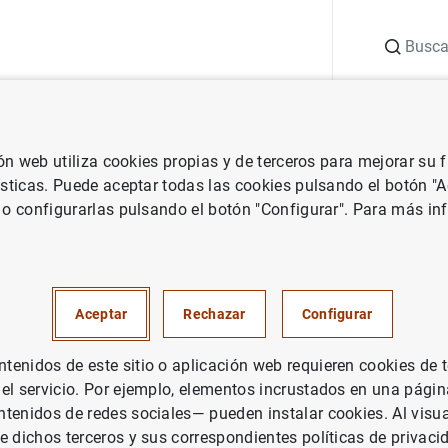
Buscar
uación
Punto de Información
Publicaciones
ión web utiliza cookies propias y de terceros para mejorar su
dito
Taxonomías
Establecimientos de cambio de moneda
ísticas. Puede aceptar todas las cookies pulsando el botón "
 o configurarlas pulsando el botón "Configurar". Para más in
imientos de cambio de
Aceptar
Rechazar
Configurar
enidos de este sitio o aplicación web requieren cookies de 
 el servicio. Por ejemplo, elementos incrustados en una pág
tenidos de redes sociales— pueden instalar cookies. Al visua
e dichos terceros y sus correspondientes políticas de privaci