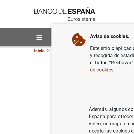
Ir a contenido
Aviso de cookies.
Sobre el Banco
Áreas de act
Este sitio o aplicac
Inicio
Punto de Información
Entidades de cré
y recogida de estad
el botón “Rechazar”
Establec
de cookies.
moneda
Además, algunos cont
España para ofrecer
vídeo, un mapa o con
acepta las cookies d