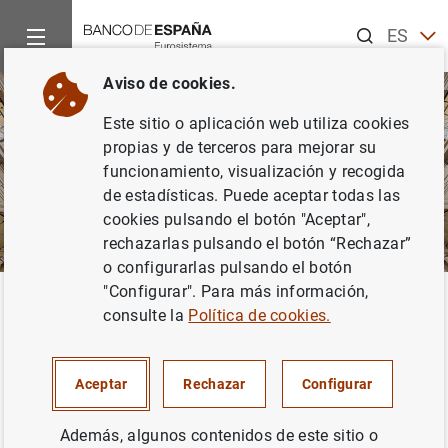
Buscar
ES
EN
Aviso de cookies.
Este sitio o aplicación web utiliza cookies
propias y de terceros para mejorar su
funcionamiento, visualización y recogida
de estadísticas. Puede aceptar todas las
cookies pulsando el botón "Aceptar",
rechazarlas pulsando el botón “Rechazar”
o configurarlas pulsando el botón
"Configurar". Para más información,
Inicio
Punto de Información
El Banco de España no opera con 
Volver
consulte la
Política de cookies.
El Banco de España no opera
con particulares
Aceptar
Rechazar
Configurar
Además, algunos contenidos de este sitio o