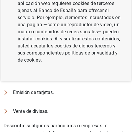
aplicación web requieren cookies de terceros
El Banco de España no es una entidad bancaria
ajenas al Banco de España para ofrecer el
comercial, por lo que no ofrece servicios bancarios a
servicio. Por ejemplo, elementos incrustados en
particulares, tales como:
una página —como un reproductor de vídeo, un
mapa o contenidos de redes sociales— pueden
Apertura de cuentas corrientes o de ahorro.
instalar cookies. Al visualizar estos contenidos,
usted acepta las cookies de dichos terceros y
sus correspondientes políticas de privacidad y
Constitución de depósitos.
de cookies.
Concesión de préstamos.
Emisión de tarjetas.
Venta de divisas.
Sugerencia
Desconfíe si algunos particulares o empresas le