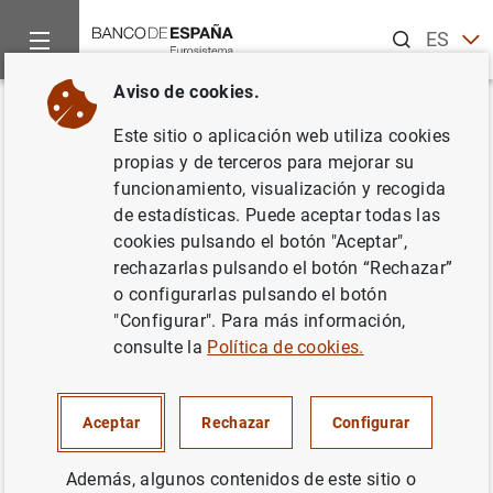
Buscar
ES
EN
Aviso de cookies.
Inicio
Publicaciones
Publicaciones del BCE
Informe Anual
Volver
Este sitio o aplicación web utiliza cookies
Informe Anual 2011
propias y de terceros para mejorar su
funcionamiento, visualización y recogida
25/04/2012
de estadísticas. Puede aceptar todas las
cookies pulsando el botón "Aceptar",
rechazarlas pulsando el botón “Rechazar”
o configurarlas pulsando el botón
"Configurar". Para más información,
Serie: Informe Anual del
BCE
.
consulte la
Política de cookies.
Autor: Banco Central Europeo
Aceptar
Rechazar
Configurar
Además, algunos contenidos de este sitio o