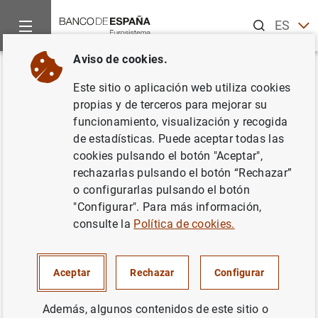
Buscar
ES
EN
Aviso de cookies.
Inicio
Publicaciones
Publicaciones del BCE
Informe Anual
Volver
Este sitio o aplicación web utiliza cookies
Informe Anual 2004
propias y de terceros para mejorar su
funcionamiento, visualización y recogida
09/02/2009
de estadísticas. Puede aceptar todas las
cookies pulsando el botón "Aceptar",
rechazarlas pulsando el botón “Rechazar”
o configurarlas pulsando el botón
"Configurar". Para más información,
Serie: Informe Anual del
BCE
.
consulte la
Política de cookies.
Autor: Banco Central Europeo
Aceptar
Rechazar
Configurar
Además, algunos contenidos de este sitio o