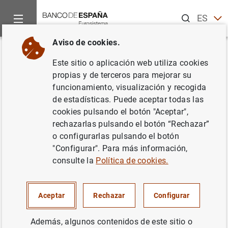
Buscar
ES
EN
Aviso de cookies.
Inicio
Publicaciones
Publicaciones del BCE
Boletín Econó
Volver
Este sitio o aplicación web utiliza cookies
Número 3/2026
propias y de terceros para mejorar su
funcionamiento, visualización y recogida
15/05/2026
de estadísticas. Puede aceptar todas las
cookies pulsando el botón "Aceptar",
rechazarlas pulsando el botón “Rechazar”
o configurarlas pulsando el botón
"Configurar". Para más información,
Serie: Boletín Económico del BCE.
consulte la
Política de cookies.
Autor: Banco Central Europeo.
Traducción: Banco de España
Aceptar
Rechazar
Configurar
Además, algunos contenidos de este sitio o