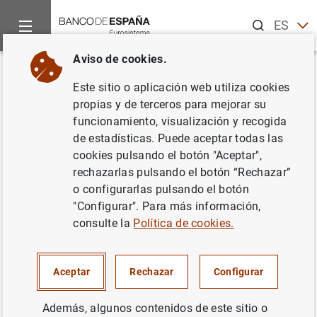
Buscar
ES
EN
Aviso de cookies.
Inicio
Publicaciones
Publicaciones del BCE
Boletín Econó
Volver
Este sitio o aplicación web utiliza cookies
Número 3/2020
propias y de terceros para mejorar su
funcionamiento, visualización y recogida
14/05/2020
de estadísticas. Puede aceptar todas las
cookies pulsando el botón "Aceptar",
rechazarlas pulsando el botón “Rechazar”
o configurarlas pulsando el botón
"Configurar". Para más información,
Serie: Boletín Económico del BCE.
consulte la
Política de cookies.
Autor: Banco Central Europeo.
Traducción: Banco de España
Aceptar
Rechazar
Configurar
Además, algunos contenidos de este sitio o