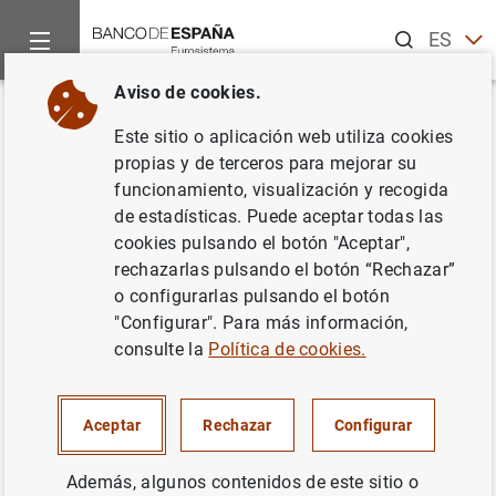
Buscar
ES
EN
Aviso de cookies.
Inicio
Publicaciones
Publicaciones del BCE
Boletín Econó
Volver
Este sitio o aplicación web utiliza cookies
Número 3/2018
propias y de terceros para mejorar su
funcionamiento, visualización y recogida
10/05/2018
de estadísticas. Puede aceptar todas las
cookies pulsando el botón "Aceptar",
rechazarlas pulsando el botón “Rechazar”
o configurarlas pulsando el botón
"Configurar". Para más información,
Serie: Boletín Económico del BCE.
consulte la
Política de cookies.
Autor: Banco Central Europeo.
Traducción: Banco de España
Aceptar
Rechazar
Configurar
Además, algunos contenidos de este sitio o