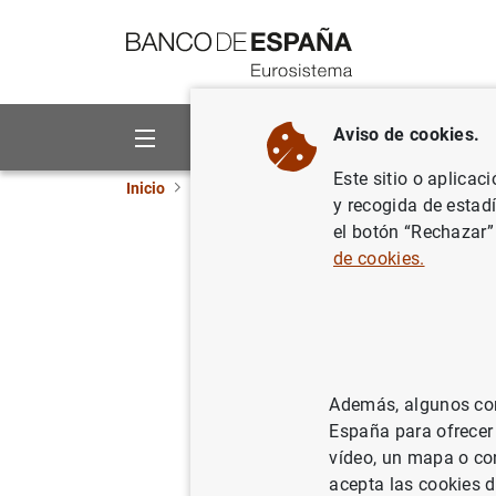
Ir a contenido
Aviso de cookies.
Sobre el Banco
Áreas de act
Este sitio o aplicac
Inicio
Publicaciones
Publicaciones del BCE
y recogida de estad
el botón “Rechazar”
Número 2
de cookies.
21/03/2024
Además, algunos cont
España para ofrecer
vídeo, un mapa o con
acepta las cookies d