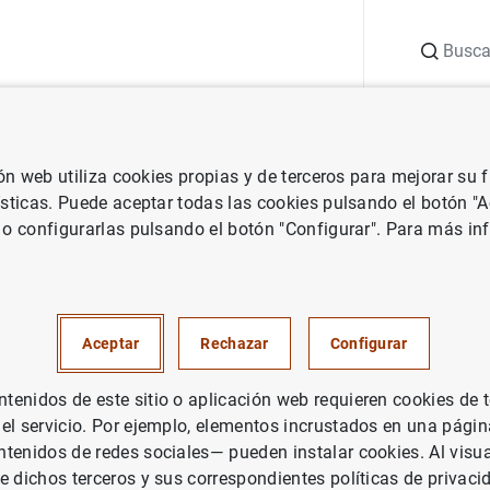
Buscar
uación
Punto de Información
Publicaciones
ión web utiliza cookies propias y de terceros para mejorar su
Boletín Económico del BCE
Número 2/2024
ísticas. Puede aceptar todas las cookies pulsando el botón "
 o configurarlas pulsando el botón "Configurar". Para más in
/2024
Aceptar
Rechazar
Configurar
enidos de este sitio o aplicación web requieren cookies de 
Serie: Boletín Económico del BCE.
 el servicio. Por ejemplo, elementos incrustados en una pág
tenidos de redes sociales— pueden instalar cookies. Al visua
Autor: Banco Central Europeo. Traducción: Banco de España
e dichos terceros y sus correspondientes políticas de privaci