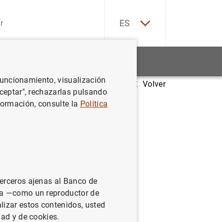
EN
ES
Estadísticas
Noticias y eventos
 funcionamiento, visualización
Volver
Aceptar", rechazarlas pulsando
formación, consulte la
Política
terceros ajenas al Banco de
ina —como un reproductor de
lizar estos contenidos, usted
dad y de cookies.