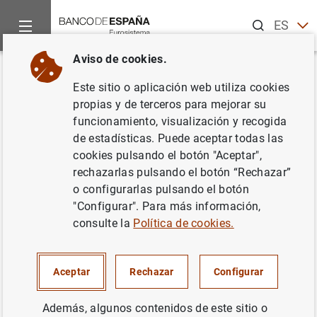
Buscar
ES
EN
Aviso de cookies.
Inicio
Publicaciones
Publicaciones del BCE
Boletín Econó
Volver
Este sitio o aplicación web utiliza cookies
Número 2/2022
propias y de terceros para mejorar su
funcionamiento, visualización y recogida
24/03/2022
de estadísticas. Puede aceptar todas las
cookies pulsando el botón "Aceptar",
rechazarlas pulsando el botón “Rechazar”
o configurarlas pulsando el botón
"Configurar". Para más información,
Serie: Boletín Económico del BCE.
consulte la
Política de cookies.
Autor: Banco Central Europeo.
Traducción: Banco de España
Aceptar
Rechazar
Configurar
Además, algunos contenidos de este sitio o