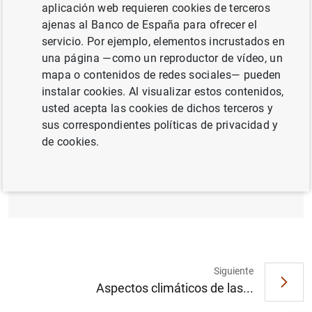
aplicación web requieren cookies de terceros
ajenas al Banco de España para ofrecer el
BANCO DE ESPAÑA
servicio. Por ejemplo, elementos incrustados en
una página —como un reproductor de vídeo, un
FINANZAS SOSTENIBLES
GOBERNANZA
mapa o contenidos de redes sociales— pueden
instalar cookies. Al visualizar estos contenidos,
usted acepta las cookies de dichos terceros y
Documento completo
sus correspondientes políticas de privacidad y
de cookies.
Aspectos climáticos de las carteras de
inversión del Banco de España 2026 (1
MB
)
Siguiente
Sugerencia
Aspectos climáticos de las...