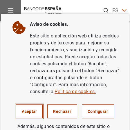
Buscar
ES
EN
Aviso de cookies.
Inicio
Publicaciones
Informes y memorias anuales
Aspect
Volver
Este sitio o aplicación web utiliza cookies
Aspectos climáticos de las
propias y de terceros para mejorar su
funcionamiento, visualización y recogida
carteras de inversión del Banco
de estadísticas. Puede aceptar todas las
de España 2026
cookies pulsando el botón "Aceptar",
rechazarlas pulsando el botón “Rechazar”
02/06/2026
o configurarlas pulsando el botón
"Configurar". Para más información,
consulte la
Política de cookies.
Serie: Aspectos climáticos de las carteras
Aceptar
Rechazar
Configurar
de inversión del Banco de España.
Además, algunos contenidos de este sitio o
Autor: Banco de España