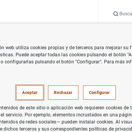
Buscar
uación
Punto de Información
Publicaciones
ión web utiliza cookies propias y de terceros para mejorar su
uales
Informe Institucional
Informe Institucional 2019
ísticas. Puede aceptar todas las cookies pulsando el botón "
 o configurarlas pulsando el botón "Configurar". Para más in
nstitucional 2019
Aceptar
Rechazar
Configurar
enidos de este sitio o aplicación web requieren cookies de 
rie: Informe Institucional.
 el servicio. Por ejemplo, elementos incrustados en una pág
tenidos de redes sociales— pueden instalar cookies. Al visua
tor: Banco de España
e dichos terceros y sus correspondientes políticas de privaci