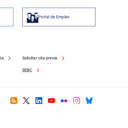
Portal de Empleo
aña
Solicitar cita previa
SEBC
RSS
Twitter
Linkedin
Youtube
Flickr
Instagram
Bluesky