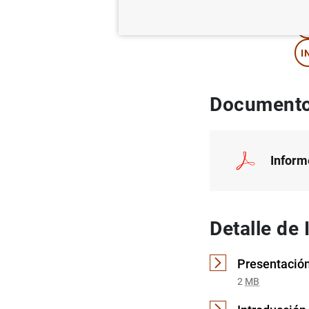
G
I
Documento
Inform
Detalle de 
Presentación
2
MB