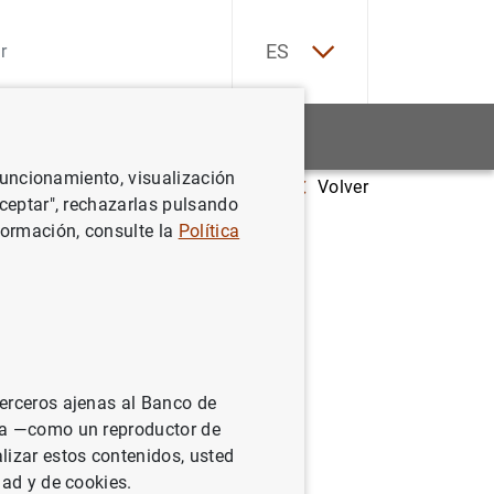
EN
ES
Estadísticas
Noticias y eventos
 funcionamiento, visualización
Volver
Aceptar", rechazarlas pulsando
formación, consulte la
Política
terceros ajenas al Banco de
ina —como un reproductor de
lizar estos contenidos, usted
dad y de cookies.