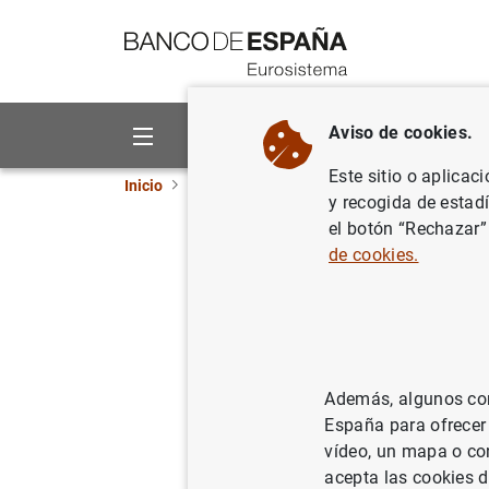
Ir a contenido
Aviso de cookies.
Sobre el Banco
Áreas de act
Este sitio o aplicac
Inicio
Publicaciones
Informes y memorias an
y recogida de estad
el botón “Rechazar”
Informe I
de cookies.
21/04/2020
Además, algunos cont
Se
España para ofrecer
vídeo, un mapa o con
Au
acepta las cookies d