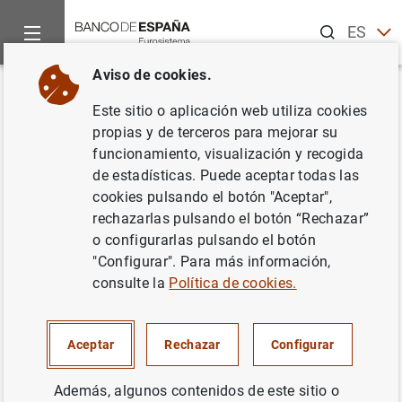
Buscar
ES
EN
Aviso de cookies.
Inicio
Publicaciones
Informes y memorias anuales
Inform
Volver
Este sitio o aplicación web utiliza cookies
Informe Institucional 2017
propias y de terceros para mejorar su
funcionamiento, visualización y recogida
12/04/2018
de estadísticas. Puede aceptar todas las
cookies pulsando el botón "Aceptar",
rechazarlas pulsando el botón “Rechazar”
o configurarlas pulsando el botón
"Configurar". Para más información,
Serie: Informe Institucional.
consulte la
Política de cookies.
Autor: Banco de España
Aceptar
Rechazar
Configurar
GOBERNANZA
Además, algunos contenidos de este sitio o
INSTITUCIONES FINANCIERAS, BANCOS