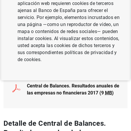
aplicación web requieren cookies de terceros
CENTRAL DE BALANCES
ajenas al Banco de España para ofrecer el
servicio. Por ejemplo, elementos incrustados en
BANCO DE ESPAÑA
una página —como un reproductor de vídeo, un
mapa o contenidos de redes sociales— pueden
SOCIEDADES NO FINANCIERAS, EMPRESAS
instalar cookies. Al visualizar estos contenidos,
INSTITUCIONES FINANCIERAS, BANCOS
usted acepta las cookies de dichos terceros y
sus correspondientes políticas de privacidad y
de cookies.
Documento completo
Central de Balances. Resultados anuales de
las empresas no financieras 2017 (9
MB
)
Detalle de Central de Balances.