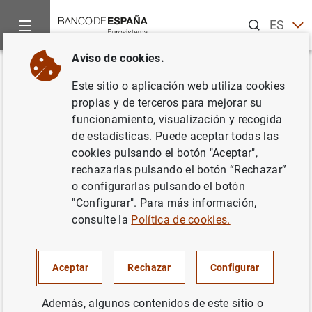
Buscar
ES
EN
Aviso de cookies.
Inicio
Publicaciones
Información estadística
Central de B
Volver
Este sitio o aplicación web utiliza cookies
Central de Balances. Resultados
propias y de terceros para mejorar su
funcionamiento, visualización y recogida
anuales de las empresas no
de estadísticas. Puede aceptar todas las
financieras 2017
cookies pulsando el botón "Aceptar",
rechazarlas pulsando el botón “Rechazar”
03/12/2018
o configurarlas pulsando el botón
"Configurar". Para más información,
consulte la
Política de cookies.
Serie: Central de Balances.
Aceptar
Rechazar
Configurar
Autor: Banco de España
Además, algunos contenidos de este sitio o