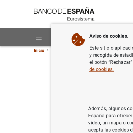
Ir a contenido
Aviso de cookies.
Sobre el Banco
Áreas de act
Este sitio o aplicac
Inicio
Publicaciones
Información estadística
y recogida de estad
el botón “Rechazar”
Central d
de cookies.
empresas
02/12/2003
Además, algunos cont
España para ofrecer
vídeo, un mapa o con
Se
acepta las cookies d