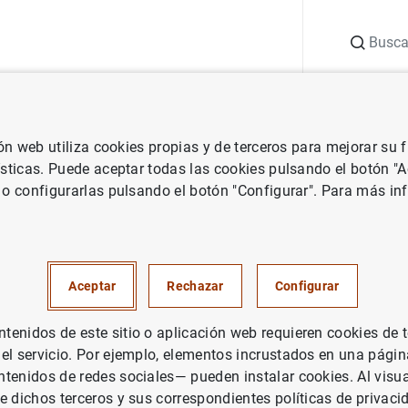
Buscar
uación
Punto de Información
Publicaciones
ión web utiliza cookies propias y de terceros para mejorar su
Central de Balances
Central de Balances. Resultados anuales de
ísticas. Puede aceptar todas las cookies pulsando el botón "
 o configurarlas pulsando el botón "Configurar". Para más in
e Balances. Resultados anuale
 no financieras 2002
Aceptar
Rechazar
Configurar
enidos de este sitio o aplicación web requieren cookies de 
 el servicio. Por ejemplo, elementos incrustados en una pág
tenidos de redes sociales— pueden instalar cookies. Al visua
rie: Central de Balances.
e dichos terceros y sus correspondientes políticas de privaci