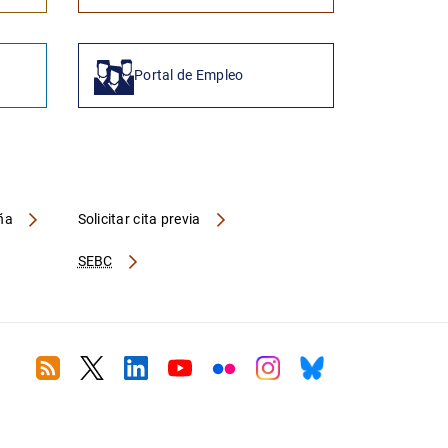
Portal de Empleo
aña
Solicitar cita previa
SEBC
RSS
Twitter
Linkedin
Youtube
Flickr
Instagram
Bluesky