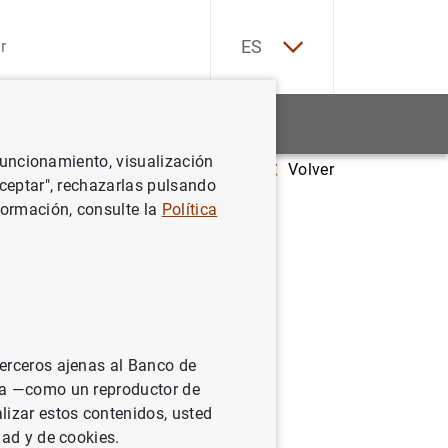
EN
ES
Estadísticas
Noticias y eventos
 funcionamiento, visualización
Volver
 las empresas no financieras 2002
Aceptar", rechazarlas pulsando
formación, consulte la
Política
s de las
terceros ajenas al Banco de
ina —como un reproductor de
lizar estos contenidos, usted
dad y de cookies.