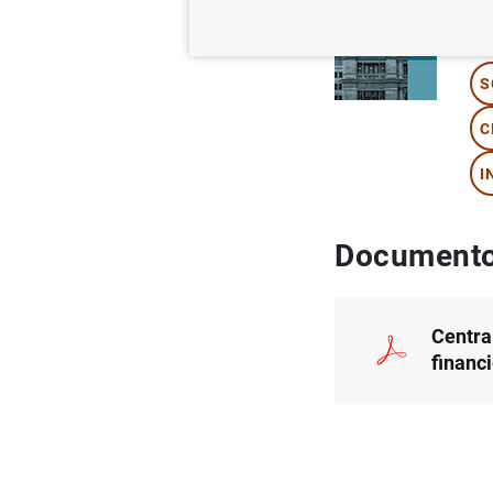
Au
S
C
I
Documento
Centra
financ