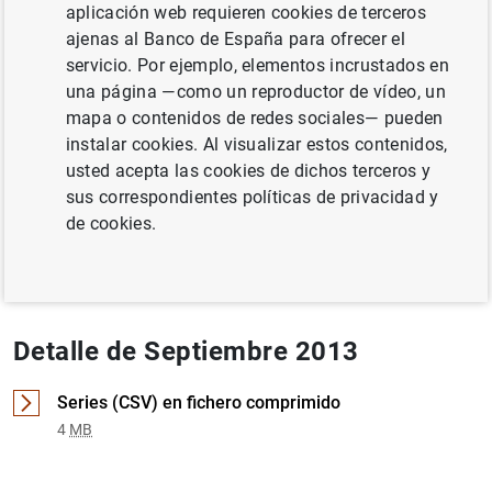
aplicación web requieren cookies de terceros
SITUACIÓN ECONÓMICA
TIPOS DE INTERÉS
ajenas al Banco de España para ofrecer el
servicio. Por ejemplo, elementos incrustados en
BALANZA DE PAGOS, PII, DEUDA EXTERNA
una página —como un reproductor de vídeo, un
mapa o contenidos de redes sociales— pueden
Documento completo
instalar cookies. Al visualizar estos contenidos,
usted acepta las cookies de dichos terceros y
sus correspondientes políticas de privacidad y
Septiembre 2013 (4
MB
)
de cookies.
Detalle de Septiembre 2013
Series (CSV) en fichero comprimido
4
MB