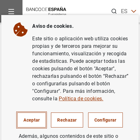
Buscar
ES
EN
Aviso de cookies.
Inicio
Publicaciones
Información estadística
Boletín Esta
Volver
Este sitio o aplicación web utiliza cookies
Septiembre 2013
propias y de terceros para mejorar su
funcionamiento, visualización y recogida
07/10/2013
de estadísticas. Puede aceptar todas las
cookies pulsando el botón "Aceptar",
rechazarlas pulsando el botón “Rechazar”
o configurarlas pulsando el botón
"Configurar". Para más información,
Serie: Boletín Estadístico.
consulte la
Política de cookies.
Autor: Banco de España
Aceptar
Rechazar
Configurar
INFORMACIÓN ESTADÍSTICA Y BASES DE
DATOS
Además, algunos contenidos de este sitio o