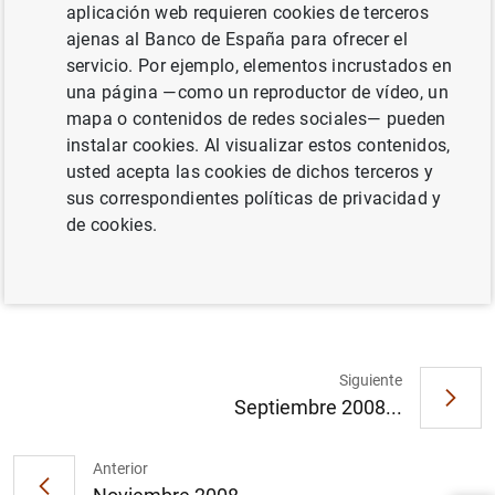
aplicación web requieren cookies de terceros
SITUACIÓN ECONÓMICA
TIPOS DE INTERÉS
ajenas al Banco de España para ofrecer el
servicio. Por ejemplo, elementos incrustados en
BALANZA DE PAGOS, PII, DEUDA EXTERNA
una página —como un reproductor de vídeo, un
mapa o contenidos de redes sociales— pueden
Documento completo
instalar cookies. Al visualizar estos contenidos,
usted acepta las cookies de dichos terceros y
sus correspondientes políticas de privacidad y
Octubre 2008 (1
MB
)
de cookies.
Siguiente
Septiembre 2008...
Sugerencia
Anterior