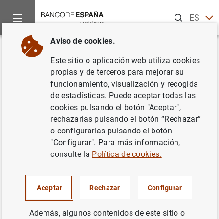
Buscar
ES
EN
Aviso de cookies.
Inicio
Publicaciones
Información estadística
Boletín Esta
Volver
Este sitio o aplicación web utiliza cookies
Octubre 2008
propias y de terceros para mejorar su
funcionamiento, visualización y recogida
27/01/2009
de estadísticas. Puede aceptar todas las
cookies pulsando el botón "Aceptar",
rechazarlas pulsando el botón “Rechazar”
o configurarlas pulsando el botón
"Configurar". Para más información,
Serie: Boletín Estadístico.
consulte la
Política de cookies.
Autor: Banco de España
Aceptar
Rechazar
Configurar
INFORMACIÓN ESTADÍSTICA Y BASES DE
DATOS
Además, algunos contenidos de este sitio o